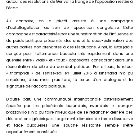
autour des résolutions de Genval la frange de l’opposition restée à
l’écart.
Au contraire, on a plutôt assisté à une campagne
d’autoflagellation au sein de l’opposition congolaise. Cette
campagne est caractérisée par une surestimation de l’influence et
du poids politique présumés des uns et la sous-estimation des
autres parties non prenantes à ces résolutions. Ainsi, la lutte jadis
conçue pour l’alternance bascula très rapidement dans une
querelle entre « vrais » et « faux » opposants, consacrant alors une
réorientation de cible du combat politique. Par ailleurs, le retour
« triomphal » de Tshisekedi en juillet 2016 à Kinshasa n’a pu
empêcher, deux mois plus tard, la tenue d’un dialogue et la
signature de l’accord politique.
D’autre part, une communauté internationale ostensiblement
épuisée par les précédents burundais, rwandais et congo-
brazzavillois n’a pu faire mieux que de se retrancher derrière des
déclarations génériques, largement dénuées de force dissuasive
et face auxquelles une souche résistante semble s’être
opportunément constituée.