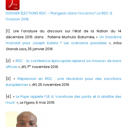
DOSSIER ÉLECTIONS RDC – Plongeon dans l’inconnu? La RDC à
l’horizon 2018
[1]. Lire l’analyse du discours sur l’état de la Nation du 14
décembre 2015 dans : Paterne Murhula Batumike, «
Un troisième
mandat pour Joseph Kabila ? Les scénarios possibles
»,
Infos
Grands Lacs
, 25 janvier 2016.
[2]. «
RDC : la conférence épiscopale reprend sa mission de bons
er
offices
»,
RFI
, 1
novembre 2016.
[3]. «
Répression en RDC : une résolution pour des sanctions
européennes
»,
RFI
, 25 novembre 2016.
[4]. «
Le Pape appelle l’UE à ‘construire des ponts et à abattre des
murs’
»,
Le Figaro
, 6 mai 2016.