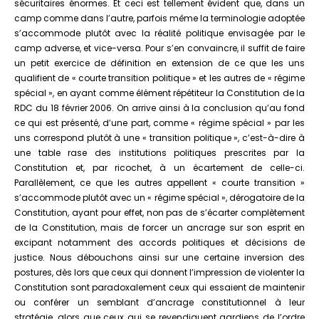
sécuritaires énormes. Et ceci est tellement évident que, dans un
camp comme dans l’autre, parfois même la terminologie adoptée
s’accommode plutôt avec la réalité politique envisagée par le
camp adverse, et vice-versa. Pour s’en convaincre, il suffit de faire
un petit exercice de définition en extension de ce que les uns
qualifient de « courte transition politique » et les autres de « régime
spécial », en ayant comme élément répétiteur la Constitution de la
RDC du 18 février 2006. On arrive ainsi à la conclusion qu’au fond
ce qui est présenté, d’une part, comme « régime spécial » par les
uns correspond plutôt à une « transition politique », c’est-à-dire à
une table rase des institutions politiques prescrites par la
Constitution et, par ricochet, à un écartement de celle-ci.
Parallèlement, ce que les autres appellent « courte transition »
s’accommode plutôt avec un « régime spécial », dérogatoire de la
Constitution, ayant pour effet, non pas de s’écarter complètement
de la Constitution, mais de forcer un ancrage sur son esprit en
excipant notamment des accords politiques et décisions de
justice. Nous débouchons ainsi sur une certaine inversion des
postures, dès lors que ceux qui donnent l’impression de violenter la
Constitution sont paradoxalement ceux qui essaient de maintenir
ou conférer un semblant d’ancrage constitutionnel à leur
stratégie, alors que ceux qui se revendiquent gardiens de l’ordre