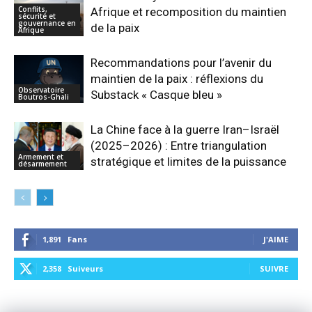
Conflits,
Afrique et recomposition du maintien
sécurité et
gouvernance en
de la paix
Afrique
Recommandations pour l’avenir du
maintien de la paix : réflexions du
Observatoire
Substack « Casque bleu »
Boutros-Ghali
La Chine face à la guerre Iran–Israël
(2025–2026) : Entre triangulation
Armement et
stratégique et limites de la puissance
désarmement
1,891
Fans
J'AIME
2,358
Suiveurs
SUIVRE