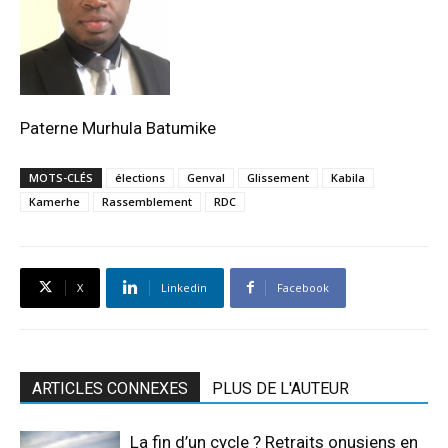
Paterne Murhula Batumike
MOTS-CLÉS
élections
Genval
Glissement
Kabila
Kamerhe
Rassemblement
RDC
X
Linkedin
Facebook
ARTICLES CONNEXES
PLUS DE L'AUTEUR
La fin d’un cycle ? Retraits onusiens en