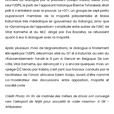
seul l’UDPS, le parti de l’opposant historique Étienne Tshisekedi, était
prêt à s’entretenir avec le pouvoir. Le «G7», un groupe de sept partis
auparavant membres de la majorité présidentielle et Moïse
Katumbi,le très médiatique ex-gouverneur du Katanga, ainsi que
la «Dynamique de l’opposition» constituée entre autres de l’UNC de
Vital Kamerhe et du MLC dirigé par Eve Bazaïba, se refusaient
quant à eux à dialoguer avec la majorité.
Après plusieurs mois de tergiversations, le dialogue a finalement
été rejeté par l’UDPS, désormais allié au G7 et à Katumbi au sein du
«Rassemblement» fondé le 9 juin à Genval en Belgique. De son
côté, Vital Kamerhe, qui dénonçait il y a encore quelques mois un
«piège»[2] tendu par Kabila, s’est joint aux travaux conduits par le
facilitateur de l’Union africaine Edem Kodjo, avant d’être nommé
co-modérateur des discussions entre opposition, majorité et
société civile.
Crédit Photo: En fin de matinée des milliers de Kinois ont convergé
vers l’aéroport de Ndjili pour accueillir le «Lider maximo» © DR –
Afrikarabia