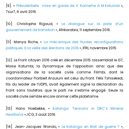
[9]. «
Présidentielle : mise en garde de V. Kamerhe à M.Katumbi
»,
7sur7, 6 avril 2016.
[10]. Christophe Rigaud, «
Le dialogue sur la piste d’un
gouvernement de transition
», Afrikarabia, 11 septembre 2016.
[11]. Manya Riche, «
La mécanique des fluides reconfigurations
politiques à la veille des élections de 2016
», IFRI, novembre 2015.
[12]. Le Front citoyen 2016 créé en décembre 2015 rassemblait le G7,
Moise Katumbi, la Dynamique de l’opposition ainsi que des
organisations de la société civile comme Filimbi, dont le
coordonnateur Floribert Anzuluni est celui du Front. Félix Tshisekedi,
fils du leader de l’UDPS, avait également signé la déclaration du
Front sans toutefois que le parti ne s’estime engagé. Seule la
société civile semble encore animer cette plateforme.
[13]. Hans Hoebekke, «
Katanga: Tensions in DRC’s Mineral
Heartland
», ICG, 3 août 2016.
[14]. Jean-Jacques Wondo, «
Le Katanga en état de guerre ?
»,