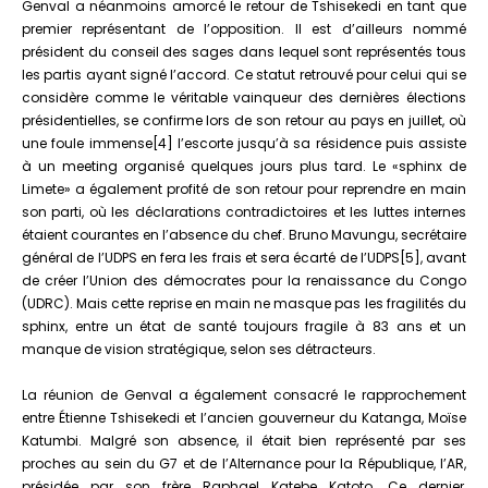
Genval a néanmoins amorcé le retour de Tshisekedi en tant que
premier représentant de l’opposition. Il est d’ailleurs nommé
président du conseil des sages dans lequel sont représentés tous
les partis ayant signé l’accord. Ce statut retrouvé pour celui qui se
considère comme le véritable vainqueur des dernières élections
présidentielles, se confirme lors de son retour au pays en juillet, où
une foule immense[4] l’escorte jusqu’à sa résidence puis assiste
à un meeting organisé quelques jours plus tard. Le «sphinx de
Limete» a également profité de son retour pour reprendre en main
son parti, où les déclarations contradictoires et les luttes internes
étaient courantes en l’absence du chef. Bruno Mavungu, secrétaire
général de l’UDPS en fera les frais et sera écarté de l’UDPS[5], avant
de créer l’Union des démocrates pour la renaissance du Congo
(UDRC). Mais cette reprise en main ne masque pas les fragilités du
sphinx, entre un état de santé toujours fragile à 83 ans et un
manque de vision stratégique, selon ses détracteurs.
La réunion de Genval a également consacré le rapprochement
entre Étienne Tshisekedi et l’ancien gouverneur du Katanga, Moïse
Katumbi. Malgré son absence, il était bien représenté par ses
proches au sein du G7 et de l’Alternance pour la République, l’AR,
présidée par son frère Raphael Katebe Katoto. Ce dernier,