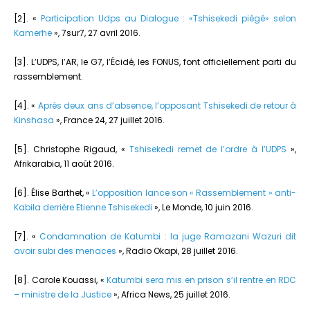
[2]. «
Participation Udps au Dialogue : «Tshisekedi piégé» selon
Kamerhe
», 7sur7, 27 avril 2016.
[3]. L’UDPS, l’AR, le G7, l’Écidé, les FONUS, font officiellement parti du
rassemblement.
[4]. «
Après deux ans d’absence, l’opposant Tshisekedi de retour à
Kinshasa
», France 24, 27 juillet 2016.
[5]. Christophe Rigaud, «
Tshisekedi remet de l’ordre à l’UDPS
»,
Afrikarabia, 11 août 2016.
[6]. Élise Barthet, «
L’opposition lance son « Rassemblement » anti-
Kabila derrière Etienne Tshisekedi
», Le Monde, 10 juin 2016.
[7]. «
Condamnation de Katumbi : la juge Ramazani Wazuri dit
avoir subi des menaces
», Radio Okapi, 28 juillet 2016.
[8]. Carole Kouassi, «
Katumbi sera mis en prison s’il rentre en RDC
– ministre de la Justice
», Africa News, 25 juillet 2016.