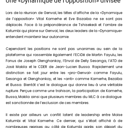
Une «Dynamique de l’opposition» divisée
Lors de la réunion de Genval, les têtes d’affiche de la «Dynamique
de l’opposition» Vital Kamerhe et Eve Bazaiba ne se sont pas
déplacés. Face à la prépondérance de Tshisekedi et l’ombre de
Katumbi qui plane sur Genval, les deux leaders de la «Dynamique»
entendent maintenir leur autonomie.
Cependant les positions ne sont pas unanimes au sein de la
plateforme qui rassemble également l’ECiDé de Martin Fayulu, les
Fonus de Joseph Olenghankoy, l’Envol de Delly Sesanga, l’ATD de
José Makila et le CDER de Jean-Lucien Bussa. Rapidement une
distinction se fait jour entre les «pro-Genval» comme Fayulu,
Sesanga et Olenghankoy, et les «anti» comme Kamerhe, Bezaïba
et Bussa. Bientôt c’est le dialogue qui donne lieu à une véritable
rupture. Perçue comme une trahison, la participation de Kamerhe,
Bussa, Makila ainsi que plusieurs membres du MLC à ce dialogue
est sanctionnée de l’exclusion de ces membres.
Il existe par ailleurs un conflit latent de leadership entre Moïse
Katumbi et Vital Kamerhe. Ce dernier, qui s’était affiché à de
nombreuses reprises au côté de Katumbi après son départ du