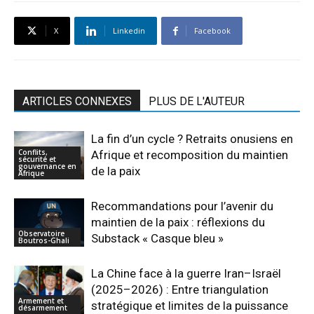
X
Linkedin
Facebook
ARTICLES CONNEXES
PLUS DE L'AUTEUR
La fin d’un cycle ? Retraits onusiens en
Conflits,
Afrique et recomposition du maintien
sécurité et
gouvernance en
de la paix
Afrique
Recommandations pour l’avenir du
maintien de la paix : réflexions du
Observatoire
Substack « Casque bleu »
Boutros-Ghali
La Chine face à la guerre Iran–Israël
(2025–2026) : Entre triangulation
Armement et
stratégique et limites de la puissance
désarmement