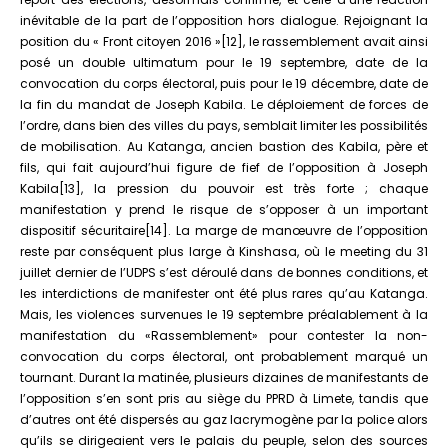
inévitable de la part de l’opposition hors dialogue. Rejoignant la
position du « Front citoyen 2016 »[12], le rassemblement avait ainsi
posé un double ultimatum pour le 19 septembre, date de la
convocation du corps électoral, puis pour le 19 décembre, date de
la fin du mandat de Joseph Kabila. Le déploiement de forces de
l’ordre, dans bien des villes du pays, semblait limiter les possibilités
de mobilisation. Au Katanga, ancien bastion des Kabila, père et
fils, qui fait aujourd’hui figure de fief de l’opposition à Joseph
Kabila[13], la pression du pouvoir est très forte ; chaque
manifestation y prend le risque de s’opposer à un important
dispositif sécuritaire[14]. La marge de manœuvre de l’opposition
reste par conséquent plus large à Kinshasa, où le meeting du 31
juillet dernier de l’UDPS s’est déroulé dans de bonnes conditions, et
les interdictions de manifester ont été plus rares qu’au Katanga.
Mais, les violences survenues le 19 septembre préalablement à la
manifestation du «Rassemblement» pour contester la non-
convocation du corps électoral, ont probablement marqué un
tournant. Durant la matinée, plusieurs dizaines de manifestants de
l’opposition s’en sont pris au siège du PPRD à Limete, tandis que
d’autres ont été dispersés au gaz lacrymogène par la police alors
qu’ils se dirigeaient vers le palais du peuple, selon des sources