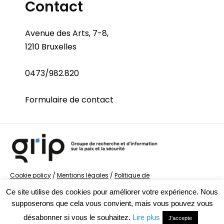
Contact
Avenue des Arts, 7-8,
1210 Bruxelles
0473/982.820
Formulaire de contact
Cookie policy
/
Mentions légales
/
Politique de
confidentialité
/
© Groupe de recherche sur la Paix et
Ce site utilise des cookies pour améliorer votre expérience. Nous
la Sécurité
supposerons que cela vous convient, mais vous pouvez vous
désabonner si vous le souhaitez.
Lire plus
J'accepte