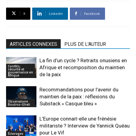
X
Linkedin
Facebook
ARTICLES CONNEXES
PLUS DE L'AUTEUR
La fin d’un cycle ? Retraits onusiens en
Conflits,
Afrique et recomposition du maintien
sécurité et
gouvernance en
de la paix
Afrique
Recommandations pour l’avenir du
maintien de la paix : réflexions du
Observatoire
Substack « Casque bleu »
Boutros-Ghali
L’Europe connait-elle une frénésie
militariste ? Interview de Yannick Quéau
pour Le Vif
Éclairages