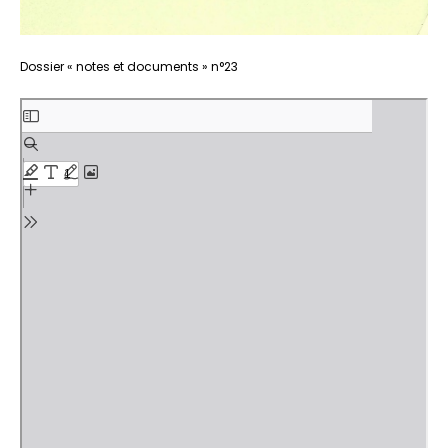
Aller
Dossier « notes et documents » n°23
au
contenu
PDF