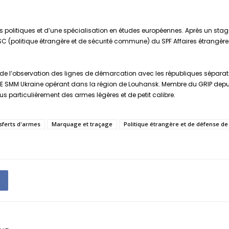
s politiques et d’une spécialisation en études européennes. Après un stag
 PESC (politique étrangère et de sécurité commune) du SPF Affaires étrangèr
 de l’observation des lignes de démarcation avec les républiques séparatist
MM Ukraine opérant dans la région de Louhansk. Membre du GRIP depuis 
s particulièrement des armes légères et de petit calibre.
sferts d'armes
Marquage et traçage
Politique étrangère et de défense de 