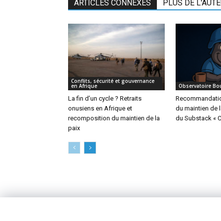
ARTICLES CONNEXES
PLUS DE L'AUT
Conflits, sécurité et gouvernance
en Afrique
Observatoire Bo
La fin d’un cycle ? Retraits
Recommandation
onusiens en Afrique et
du maintien de l
recomposition du maintien de la
du Substack « 
paix