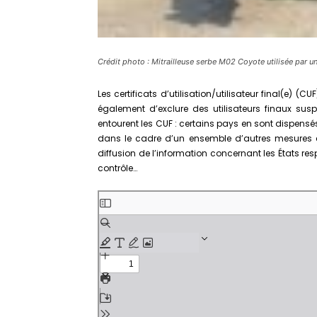
Crédit photo : Mitrailleuse serbe M02 Coyote utilisée par 
Les certificats d’utilisation/utilisateur final(e)
également d’exclure des utilisateurs finaux su
entourent les CUF : certains pays en sont dispensés 
dans le cadre d’un ensemble d’autres mesures en
diffusion de l’information concernant les États 
contrôle…
Aller
au
contenu
PDF