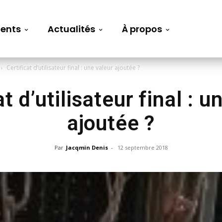
ents
Actualités
À propos
Certificat d’utilisateur final : une valeur ajoutée ?
at d’utilisateur final : u
ajoutée ?
Par
Jacqmin Denis
-
12 septembre 2018