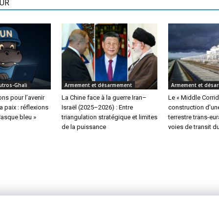
EUR
utros-Ghali
Armement et désarmement
Armement et désa
s pour l’avenir
La Chine face à la guerre Iran–
Le « Middle Corridor
a paix : réflexions
Israël (2025–2026) : Entre
construction d’une
Casque bleu »
triangulation stratégique et limites
terrestre trans-eu
de la puissance
voies de transit d