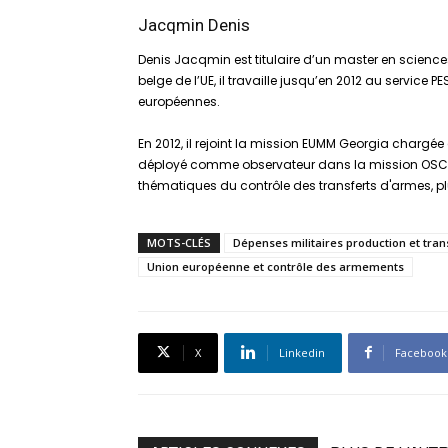
Jacqmin Denis
Denis Jacqmin est titulaire d’un master en science
belge de l’UE, il travaille jusqu’en 2012 au service
européennes.
En 2012, il rejoint la mission EUMM Georgia chargée
déployé comme observateur dans la mission OSCE S
thématiques du contrôle des transferts d'armes, plu
MOTS-CLÉS
Dépenses militaires production et tran
Union européenne et contrôle des armements
X
Linkedin
Facebook