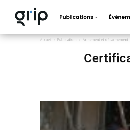
Publications
Événem
Accueil
Publications
Armement et désarmement
Certific