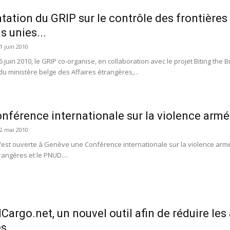
tation du GRIP sur le contrôle des frontières
s unies...
1 juin 2010
 juin 2010, le GRIP co-organise, en collaboration avec le projet Biting the B
du ministère belge des Affaires étrangères,...
nférence internationale sur la violence arm
2 mai 2010
s’est ouverte à Genève une Conférence internationale sur la violence arm
rangères et le PNUD....
lCargo.net, un nouvel outil afin de réduire les
es