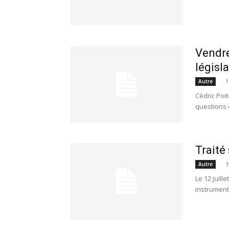
Vendre
législa
-
1
Autre
Cédric Poi
questions 
Traité
-
1
Autre
Le 12 juill
instrument 