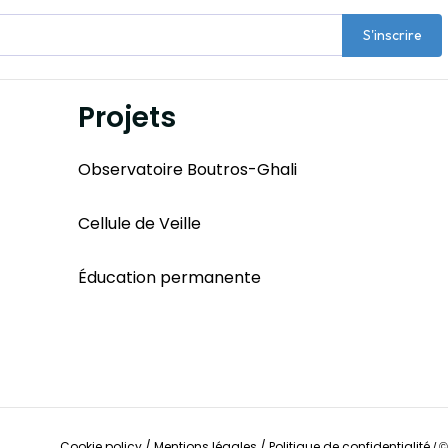
S'inscrire
Projets
Observatoire Boutros-Ghali
Cellule de Veille
Éducation permanente
Cookie policy
/
Mentions légales
/
Politique de confidentialité
/
©