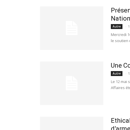
Présen
Nation
-
1
Autre
Mercredi 16
le soutien 
Une Co
-
1
Autre
Le 12 mai 
Affaires ét
Ethica
d’arm