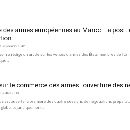
 des armes européennes au Maroc. La positi
tion...
1 septembre 2010
tevin a rédigé un article sur les ventes d'armes des États membres de l'U
que...
 sur le commerce des armes : ouverture des n
9 juillet 2010
et, s’est ouverte la première des quatre sessions de négociations préparato
global et juridiquement...