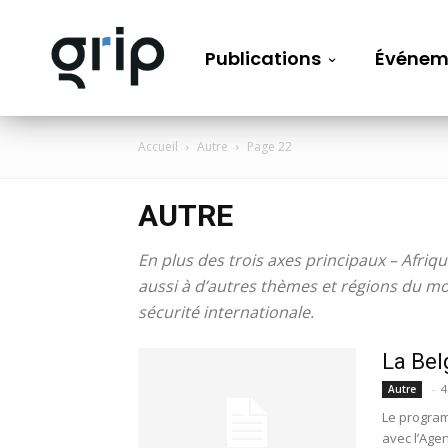
Publications
Événem
Accueil
Autre
Page 22
AUTRE
En plus des trois axes principaux – Afri
aussi à d’autres thèmes et régions du m
sécurité internationale.
La Bel
-
4
Autre
Le program
avec l’Agen