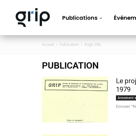
Publications
Événem
Accueil
Publication
Page 208
PUBLICATION
Le pro
1979
Armement e
Dossier "N