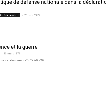
itique de défense nationale dans la déclarat
-
20 avril 1979
t désarmement
ence et la guerre
-
10 mars 1979
otes et documents" n°97-98-99