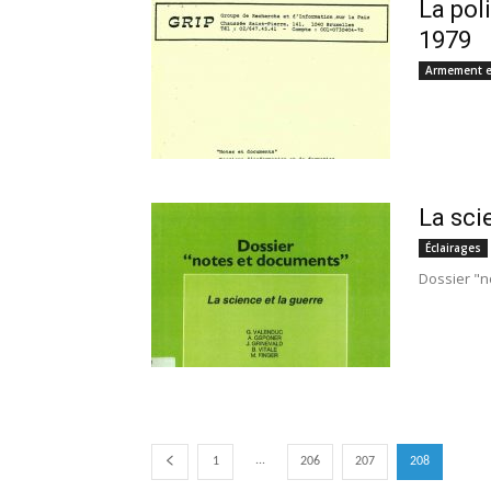
La pol
1979
Armement e
La sci
Éclairages
Dossier "n
...
1
206
207
208