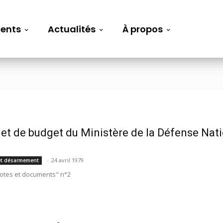
ents
Actualités
À propos
jet de budget du Ministère de la Défense Nat
-
24 avril 1979
t désarmement
otes et documents" n°2