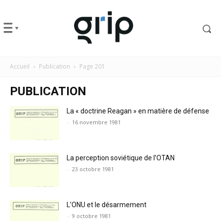
Accueil
Publication
Page 201
PUBLICATION
La « doctrine Reagan » en matière de défense
-
16 novembre 1981
La perception soviétique de l’OTAN
-
23 octobre 1981
L’ONU et le désarmement
-
9 octobre 1981