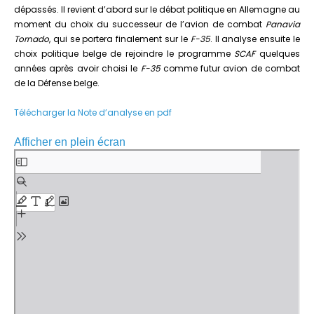
dépassés. Il revient d’abord sur le débat politique en Allemagne au
moment du choix du successeur de l’avion de combat
Panavia
Tornado
, qui se portera finalement sur le
F-35
. Il analyse ensuite le
choix politique belge de rejoindre le programme
SCAF
quelques
années après avoir choisi le
F-35
comme futur avion de combat
de la Défense belge.
Télécharger la Note d’analyse en pdf
Afficher en plein écran
Aller
au
contenu
PDF