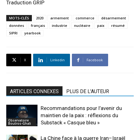
Traduction GRIP
MOTS-CLÉS
2020
armement
commerce
désarmement
données
français
industrie
nucléaire
paix
résumé
SIPRI
yearbook
X
Linkedin
Facebook
ARTICLES CONNEXES
PLUS DE L'AUTEUR
Recommandations pour l’avenir du
maintien de la paix : réflexions du
Observatoire
Substack « Casque bleu »
Boutros-Ghali
La Chine face à la guerre Iran–Israël