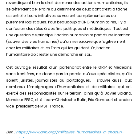
revendiquent bien le droit de mener des actions humanitaires, ils
se défendent de le faire au détriment de ceux dont c’est la tâche
essentielle. Leurs initiatives se veulent complémentaires ou
purement logistiques. Pour beaucoup d’ONG humanitaires, il y a
confusion des rôles à des fins politiques et médiatiques. Tout est
une question de principe: l’action humanitaire part d’une intention
(sauver des vies humaines) qu’on ne retrouve que fugitivement
chez les militaires et les Etats qui les guident. Or, l’action
humanitaire doit rester une démarche en soi…
Cet ouvrage, résultat d’un partenariat entre le GRIP et Médecins
sans frontières, ne donne pas la parole qu’aux spécialistes, qu’ils
soient juristes, journalistes ou politologues. Il s’ouvre aussi aux
nombreux témoignages d’humanitaires et de militaires qui ont
exercé des responsabilités sur le terrain, ainsi qu’à Javier Solana,
Monsieur PESC, et à Jean-Christophe Rufin, Prix Goncourt et ancien
vice-président de MSF-France.
Lien :
https://www.grip.org//militaires-humanitaires-a-chacun-