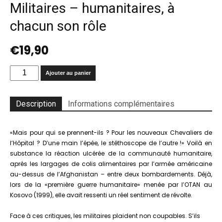
Militaires – humanitaires, à
chacun son rôle
€
19,90
quantité
Ajouter au panier
de
Militaires
–
Description
Informations complémentaires
humanitaires,
à
chacun
«Mais pour qui se prennent-ils ? Pour les nouveaux Chevaliers de
son
l’Hôpital ? D’une main l’épée, le stéthoscope de l’autre !» Voilà en
rôle
substance la réaction ulcérée de la communauté humanitaire,
après les largages de colis alimentaires par l’armée américaine
au-dessus de l’Afghanistan – entre deux bombardements. Déjà,
lors de la «première guerre humanitaire» menée par l’OTAN au
Kosovo (1999), elle avait ressenti un réel sentiment de révolte.
Face à ces critiques, les militaires plaident non coupables. S’ils