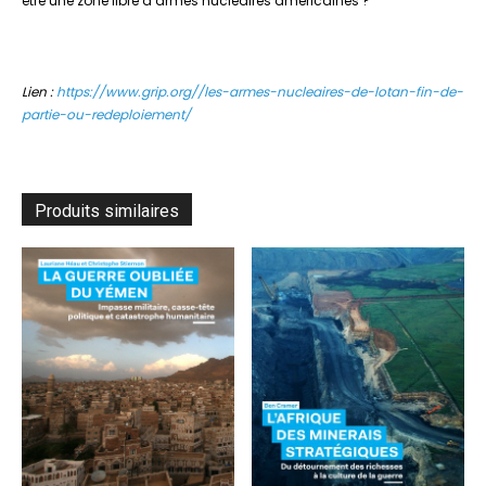
être une zone libre d’armes nucléaires américaines ?
Lien :
https://www.grip.org//les-armes-nucleaires-de-lotan-fin-de-
partie-ou-redeploiement/
Produits similaires