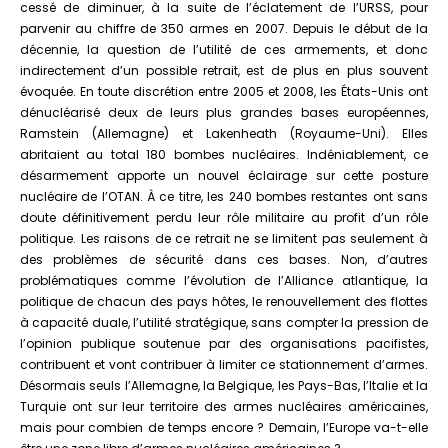
cessé de diminuer, à la suite de l’éclatement de l’URSS, pour
parvenir au chiffre de 350 armes en 2007. Depuis le début de la
décennie, la question de l’utilité de ces armements, et donc
indirectement d’un possible retrait, est de plus en plus souvent
évoquée. En toute discrétion entre 2005 et 2008, les États-Unis ont
dénucléarisé deux de leurs plus grandes bases européennes,
Ramstein (Allemagne) et Lakenheath (Royaume-Uni). Elles
abritaient au total 180 bombes nucléaires. Indéniablement, ce
désarmement apporte un nouvel éclairage sur cette posture
nucléaire de l’OTAN. À ce titre, les 240 bombes restantes ont sans
doute définitivement perdu leur rôle militaire au profit d’un rôle
politique. Les raisons de ce retrait ne se limitent pas seulement à
des problèmes de sécurité dans ces bases. Non, d’autres
problématiques comme l’évolution de l’Alliance atlantique, la
politique de chacun des pays hôtes, le renouvellement des flottes
à capacité duale, l’utilité stratégique, sans compter la pression de
l’opinion publique soutenue par des organisations pacifistes,
contribuent et vont contribuer à limiter ce stationnement d’armes.
Désormais seuls l’Allemagne, la Belgique, les Pays-Bas, l’Italie et la
Turquie ont sur leur territoire des armes nucléaires américaines,
mais pour combien de temps encore ? Demain, l’Europe va-t-elle