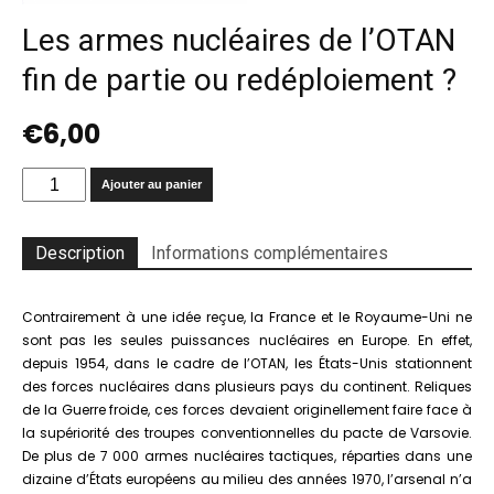
Les armes nucléaires de l’OTAN
fin de partie ou redéploiement ?
€
6,00
quantité
Ajouter au panier
de
Les
armes
Description
Informations complémentaires
nucléaires
de
l’OTAN
Contrairement à une idée reçue, la France et le Royaume-Uni ne
fin
sont pas les seules puissances nucléaires en Europe. En effet,
de
depuis 1954, dans le cadre de l’OTAN, les États-Unis stationnent
partie
des forces nucléaires dans plusieurs pays du continent. Reliques
ou
de la Guerre froide, ces forces devaient originellement faire face à
redéploiement
la supériorité des troupes conventionnelles du pacte de Varsovie.
?
De plus de 7 000 armes nucléaires tactiques, réparties dans une
dizaine d’États européens au milieu des années 1970, l’arsenal n’a