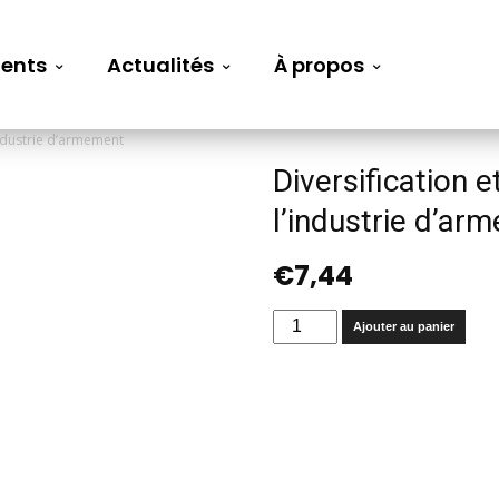
ents
Actualités
À propos
industrie d’armement
Diversification 
l’industrie d’ar
€
7,44
quantité
Ajouter au panier
de
Diversification
et
reconversion
de
l’industrie
d’armement