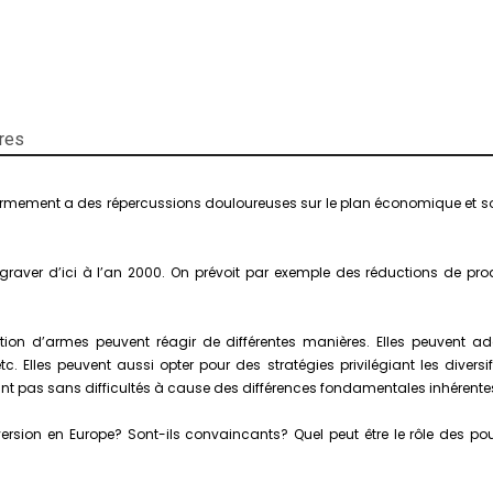
res
l’armement a des répercussions douloureuses sur le plan économique et 
’aggraver d’ici à l’an 2000. On prévoit par exemple des réductions de pr
ction d’armes peuvent réagir de différentes manières. Elles peuvent ad
 etc. Elles peuvent aussi opter pour des stratégies privilégiant les dive
ant pas sans difficultés à cause des différences fondamentales inhérentes a
version en Europe? Sont-ils convaincants? Quel peut être le rôle des po