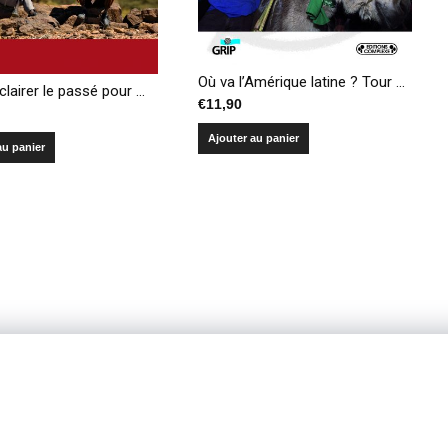
Où va l’Amérique latine ? Tour d’horizon d’un continent en pleine mutation
Sahel : Éclairer le passé pour mieux dessiner l’avenir
€
11,90
Ajouter au panier
au panier