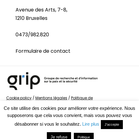
Avenue des Arts, 7-8,
1210 Bruxelles
0473/982.820
Formulaire de contact
Cookie policy
/
Mentions légales
/
Politique de
confidentialité
/
© Groupe de recherche sur la Paix et
Ce site utilise des cookies pour améliorer votre expérience. Nous
la Sécurité
supposerons que cela vous convient, mais vous pouvez vous
désabonner si vous le souhaitez.
Lire plus
J'accepte
Je refuse
Politique