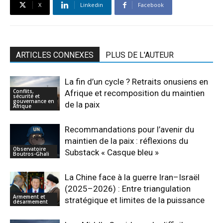
X
Linkedin
Facebook
ARTICLES CONNEXES
PLUS DE L'AUTEUR
La fin d’un cycle ? Retraits onusiens en
Conflits,
Afrique et recomposition du maintien
sécurité et
gouvernance en
de la paix
Afrique
Recommandations pour l’avenir du
maintien de la paix : réflexions du
Observatoire
Substack « Casque bleu »
Boutros-Ghali
La Chine face à la guerre Iran–Israël
(2025–2026) : Entre triangulation
Armement et
stratégique et limites de la puissance
désarmement