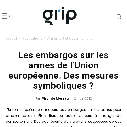
Accueil
Publications
Armement et désarmement
Les embargos sur les
armes de l’Union
européenne. Des mesures
symboliques ?
Par
Virginie Moreau
-
21 juin 2012
L’Union européenne a recours aux embargos sur les armes pour
amener certains États tiers ou autres acteurs à changer de
comportement. Des cas récents de violations suspectées de ces