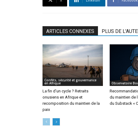
X
Linkedin
Facebook
ARTICLES CONNEXES
PLUS DE L'AUT
Conflits, sécurité et gouvernance
en Afrique
Observatoire Bo
La fin d’un cycle ? Retraits
Recommandation
onusiens en Afrique et
du maintien de l
recomposition du maintien de la
du Substack « 
paix