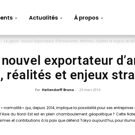
ents
Actualités
À propos
Le Japon : nouvel exportateur d’armements. Attentes, réalités et enjeux strat
 nouvel exportateur d
, réalités et enjeux str
Par
Hellendorff Bruno
-
25 mars 2016
normalité » qui, depuis 2014, implique la possibilité pour ses entreprises 
 l’Asie du Nord-Est est en plein chamboulement géopolitique ? Cette Note s’
armes et contributions à la paix que défend Tokyo aujourd’hui, pour illumi