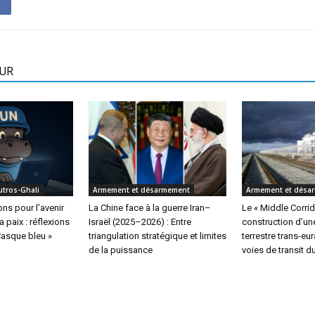
EUR
utros-Ghali
Armement et désarmement
Armement et désa
s pour l’avenir
La Chine face à la guerre Iran–
Le « Middle Corridor
a paix : réflexions
Israël (2025–2026) : Entre
construction d’une
Casque bleu »
triangulation stratégique et limites
terrestre trans-eu
de la puissance
voies de transit d