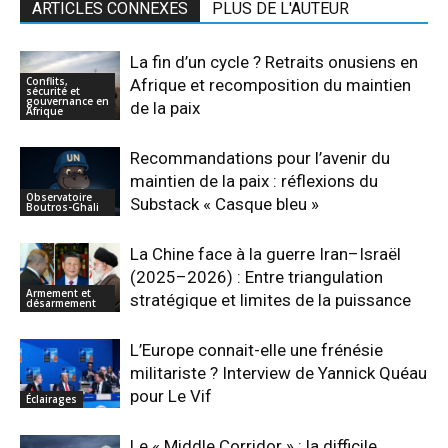
ARTICLES CONNEXES
PLUS DE L'AUTEUR
La fin d’un cycle ? Retraits onusiens en
Conflits,
Afrique et recomposition du maintien
sécurité et
gouvernance en
de la paix
Afrique
Recommandations pour l’avenir du
maintien de la paix : réflexions du
Observatoire
Substack « Casque bleu »
Boutros-Ghali
La Chine face à la guerre Iran–Israël
(2025–2026) : Entre triangulation
Armement et
stratégique et limites de la puissance
désarmement
L’Europe connait-elle une frénésie
militariste ? Interview de Yannick Quéau
pour Le Vif
Éclairages
Le « Middle Corridor » : la difficile