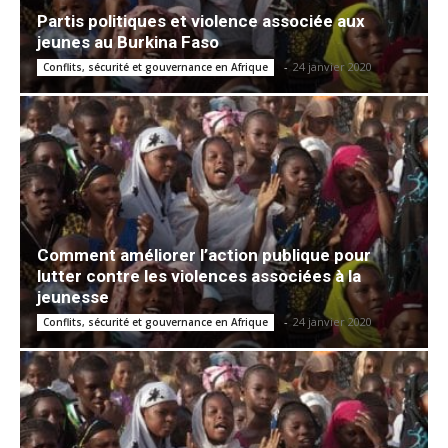
Partis politiques et violence associée aux
jeunes au Burkina Faso
-
24 janvier 2020
Conflits, sécurité et gouvernance en Afrique
Comment améliorer l’action publique pour
lutter contre les violences associées à la
jeunesse
-
24 janvier 2020
Conflits, sécurité et gouvernance en Afrique