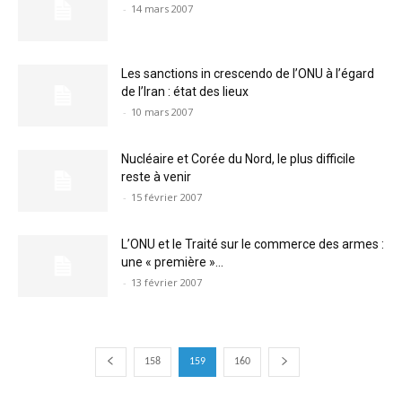
-
14 mars 2007
Les sanctions in crescendo de l’ONU à l’égard
de l’Iran : état des lieux
-
10 mars 2007
Nucléaire et Corée du Nord, le plus difficile
reste à venir
-
15 février 2007
L’ONU et le Traité sur le commerce des armes :
une « première »...
-
13 février 2007
158
159
160