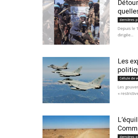
Détour
quelle
dernières p
Depuis le 
dirigée...
Les ex
politi
Cellule de v
Les gouver
« restricti
L’équi
Commen
dernières p