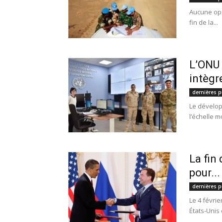
Aucune opé
fin de la...
L’ONU 
intègre
dernières p
Le dévelop
l’échelle m
La fin
pour...
dernières p
Le 4 févri
États-Unis e