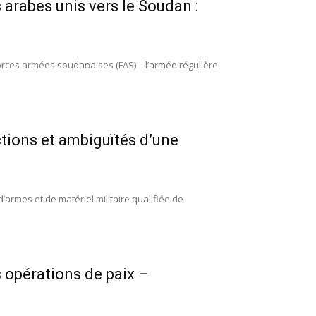
arabes unis vers le Soudan :
forces armées soudanaises (FAS) – l’armée régulière
ctions et ambiguïtés d’une
rmes et de matériel militaire qualifiée de
s opérations de paix –