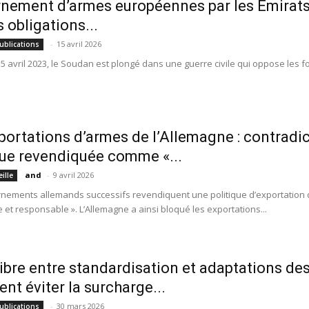
nement d’armes européennes par les Émirats 
s obligations...
-
15 avril 2026
ublications
15 avril 2023, le Soudan est plongé dans une guerre civile qui oppose les 
portations d’armes de l’Allemagne : contradi
que revendiquée comme «...
and
-
9 avril 2026
eille
nements allemands successifs revendiquent une politique d’exportation d’a
ve et responsable ». L’Allemagne a ainsi bloqué les exportations...
libre entre standardisation et adaptations de
t éviter la surcharge...
-
30 mars 2026
ublications