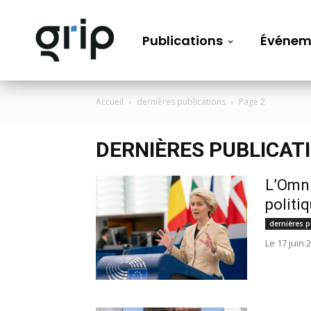
Publications
Événem
Accueil
dernières publications
Page 2
DERNIÈRES PUBLICAT
L’Omni
politi
dernières p
Le 17 juin