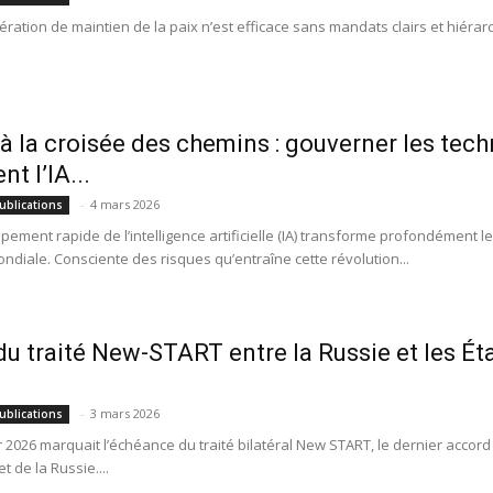
ration de maintien de la paix n’est efficace sans mandats clairs et hiérarc
à la croisée des chemins : gouverner les tec
nt l’IA...
-
4 mars 2026
ublications
pement rapide de l’intelligence artificielle (IA) transforme profondément 
ondiale. Consciente des risques qu’entraîne cette révolution...
 du traité New-START entre la Russie et les Ét
-
3 mars 2026
ublications
er 2026 marquait l’échéance du traité bilatéral New START, le dernier accor
t de la Russie....