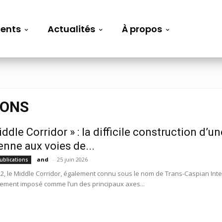
ents
Actualités
À propos
IONS
ddle Corridor » : la difficile construction d’un
enne aux voies de...
and
-
25 juin 2026
ublications
2, le Middle Corridor, également connu sous le nom de Trans-Caspian Intern
ement imposé comme l’un des principaux axes...