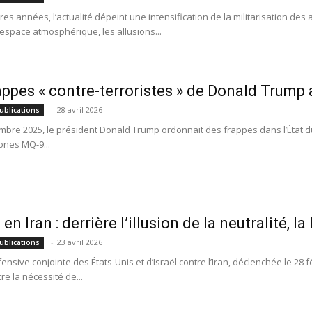
es années, l’actualité dépeint une intensification de la militarisation des 
espace atmosphérique, les allusions...
appes « contre-terroristes » de Donald Trump a
-
28 avril 2026
ublications
mbre 2025, le président Donald Trump ordonnait des frappes dans l’État d
ones MQ-9...
en Iran : derrière l’illusion de la neutralité, l
-
23 avril 2026
ublications
fensive conjointe des États-Unis et d’Israël contre l’Iran, déclenchée le 28
tre la nécessité de...