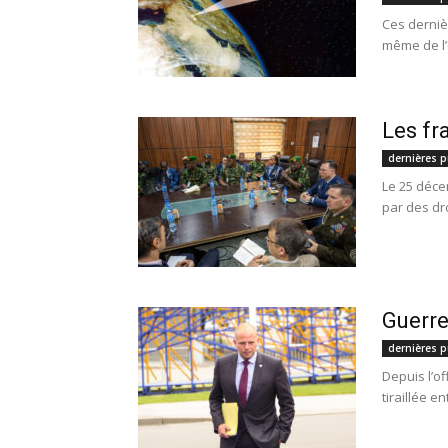
Ces dernièr
même de l’
Les fr
dernières p
Le 25 déce
par des dr
Guerre 
dernières p
Depuis l’of
tiraillée en