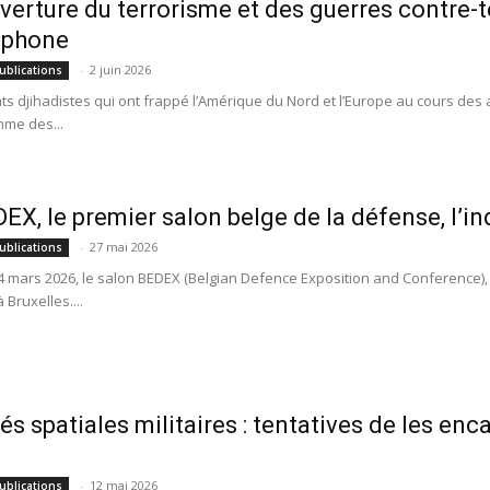
verture du terrorisme et des guerres contre-t
ophone
-
2 juin 2026
ublications
ats djihadistes qui ont frappé l’Amérique du Nord et l’Europe au cours des
me des...
EX, le premier salon belge de la défense, l’ind
-
27 mai 2026
ublications
4 mars 2026, le salon BEDEX (Belgian Defence Exposition and Conference)
 Bruxelles....
és spatiales militaires : tentatives de les enc
-
12 mai 2026
ublications