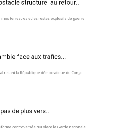
stacle structurel au retour...
 mines terrestres et les restes explosifs de guerre
mbie face aux trafics...
pal reliant la République démocratique du Congo
pas de plus vers...
éforme controversée qui place la Garde nationale