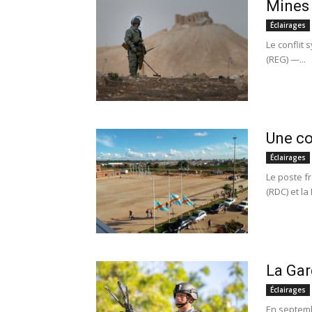
Mines 
Éclairages
Le conflit 
(REG) —...
Une co
Éclairages
Le poste f
(RDC) et la
La Gar
Éclairages
En septemb