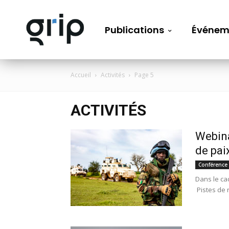
Publications
Événem
Accueil
Activités
Page 5
ACTIVITÉS
Webina
de pai
Conférence
Dans le ca
Pistes de 