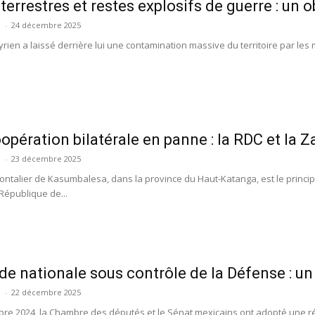
terrestres et restes explosifs de guerre : un ob
-
24 décembre 2025
syrien a laissé derrière lui une contamination massive du territoire par les
opération bilatérale en panne : la RDC et la Za
-
23 décembre 2025
rontalier de Kasumbalesa, dans la province du Haut-Katanga, est le princi
 République de...
de nationale sous contrôle de la Défense : un 
-
22 décembre 2025
re 2024, la Chambre des députés et le Sénat mexicains ont adopté une r