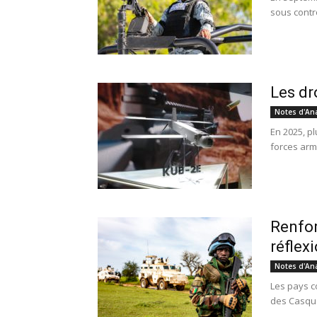
sous contrô
Les dr
Notes d'An
En 2025, p
forces arm
Renfor
réflexi
Notes d'An
Les pays c
des Casques