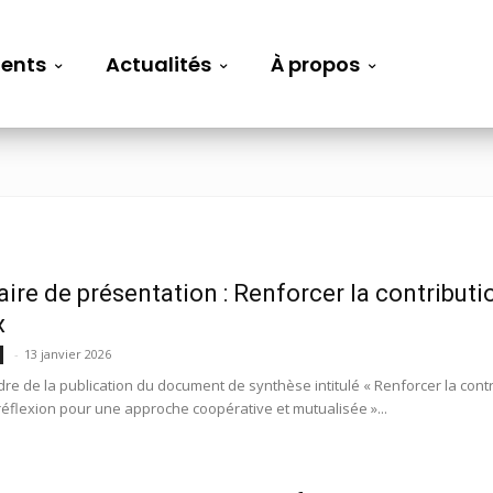
ents
Actualités
À propos
ire de présentation : Renforcer la contribut
x
-
13 janvier 2026
dre de la publication du document de synthèse intitulé « Renforcer la con
réflexion pour une approche coopérative et mutualisée »...