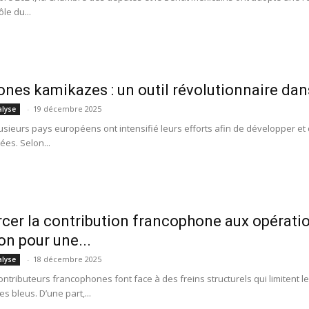
le du...
ones kamikazes : un outil révolutionnaire da
-
19 décembre 2025
alyse
lusieurs pays européens ont intensifié leurs efforts afin de développer et
ées. Selon...
cer la contribution francophone aux opératio
on pour une...
-
18 décembre 2025
alyse
ontributeurs francophones font face à des freins structurels qui limitent 
 bleus. D’une part,...