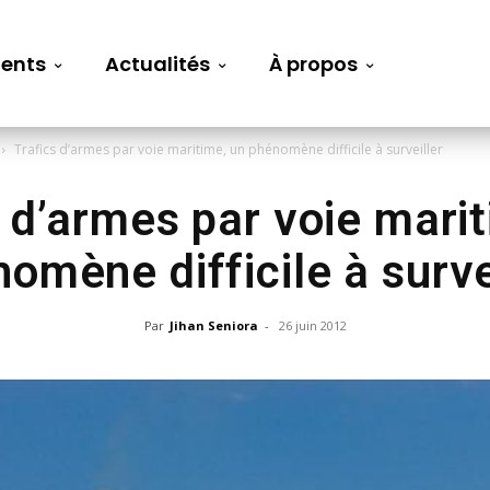
ents
Actualités
À propos
Trafics d’armes par voie maritime, un phénomène difficile à surveiller
 d’armes par voie mari
omène difficile à surve
Par
Jihan Seniora
-
26 juin 2012