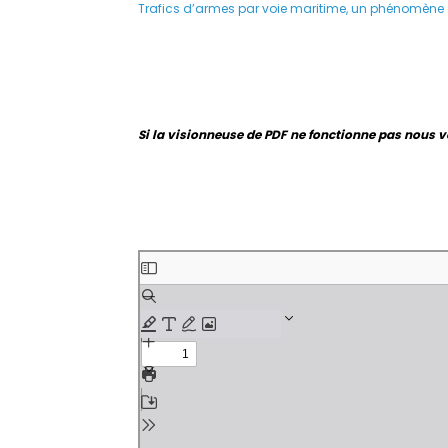
Trafics d’armes par voie maritime, un phénomène dif
Si la visionneuse de PDF ne fonctionne pas nous v
Aller
au
contenu
PDF