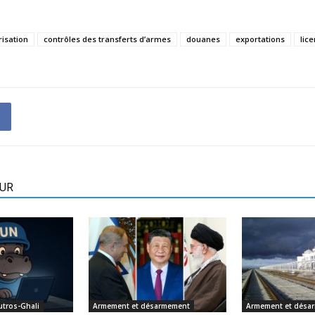
isation
contrôles des transferts d’armes
douanes
exportations
lic
EUR
utros-Ghali
Armement et désarmement
Armement et désa