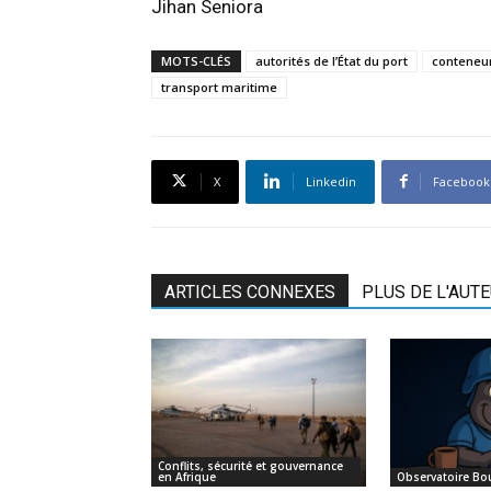
Jihan Seniora
MOTS-CLÉS
autorités de l’État du port
conteneur
transport maritime
X
Linkedin
Facebook
ARTICLES CONNEXES
PLUS DE L'AUT
Conflits, sécurité et gouvernance
en Afrique
Observatoire Bo