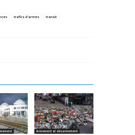
ences
trafics d'armes
transit
rmement
Armement et désarmement