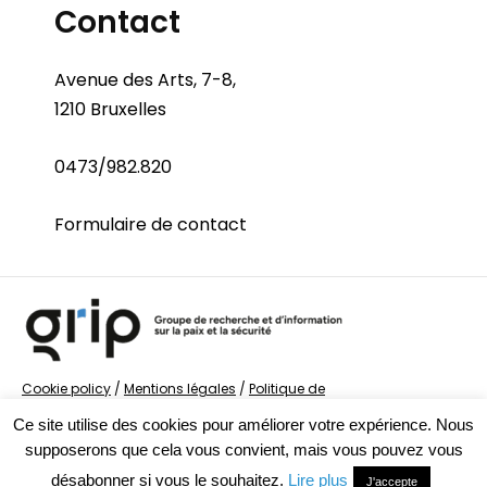
Contact
Avenue des Arts, 7-8,
1210 Bruxelles
0473/982.820
Formulaire de contact
Cookie policy
/
Mentions légales
/
Politique de
confidentialité
/
© Groupe de recherche sur la Paix et
Ce site utilise des cookies pour améliorer votre expérience. Nous
la Sécurité
supposerons que cela vous convient, mais vous pouvez vous
désabonner si vous le souhaitez.
Lire plus
J'accepte