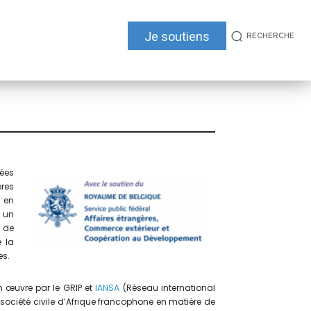
Je soutiens
RECHERCHE
ées
ères
s en
s un
e de
e la
es.
n œuvre par le GRIP et
IANSA
(Réseau international
a société civile d’Afrique francophone en matière de