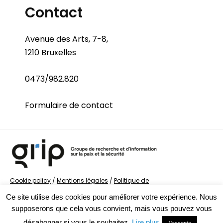
Contact
Avenue des Arts, 7-8,
1210 Bruxelles
0473/982.820
Formulaire de contact
Cookie policy
/
Mentions légales
/
Politique de
confidentialité
/
© Groupe de recherche sur la Paix et
Ce site utilise des cookies pour améliorer votre expérience. Nous
la Sécurité
supposerons que cela vous convient, mais vous pouvez vous
désabonner si vous le souhaitez.
Lire plus