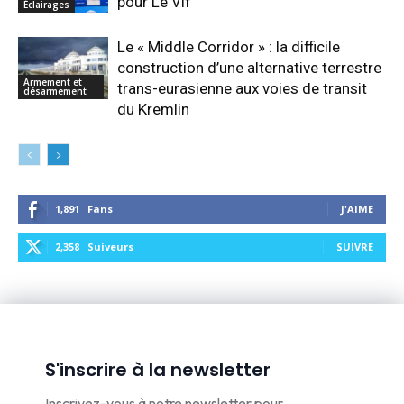
pour Le Vif
Éclairages
Le « Middle Corridor » : la difficile
construction d’une alternative terrestre
Armement et
trans-eurasienne aux voies de transit
désarmement
du Kremlin
1,891
Fans
J'AIME
2,358
Suiveurs
SUIVRE
S'inscrire à la newsletter
Inscrivez-vous à notre newsletter pour