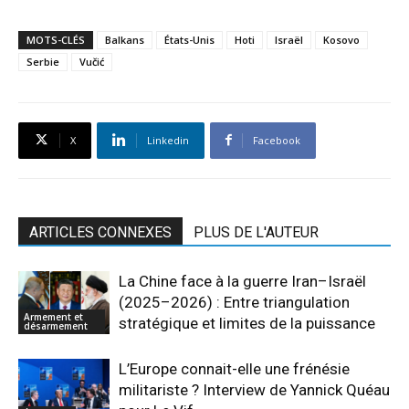
MOTS-CLÉS
Balkans
États-Unis
Hoti
Israël
Kosovo
Serbie
Vučić
X
Linkedin
Facebook
ARTICLES CONNEXES
PLUS DE L'AUTEUR
La Chine face à la guerre Iran–Israël
(2025–2026) : Entre triangulation
Armement et
stratégique et limites de la puissance
désarmement
L’Europe connait-elle une frénésie
militariste ? Interview de Yannick Quéau