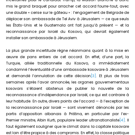
mis le grand braquet pour arracher cet accord fourre-tout, avec
une double « cerise sur le gâteau » : l’engagement de Belgrade de
déplacer son ambassade de Tel Aviv à Jérusalem — ce que seuls
les États-Unis et le Guatemala ont fait jusqu’à présent — et la
reconnaissance par Israël du Kosovo, qui devrait également
installer son ambassade à Jérusalem.
La plus grande incertitude règne néanmoins quant à la mise en
œuvre de pans entiers de cet accord. En effet, d’une part, la
Turquie, alliée traditionnelle du Kosovo, a immédiatement
condamné l’éventualité d’une ambassade kosovare à Jérusalem
et demandé l’annulation de cette décision
[3]
. Et plus de trois
semaines après l’avoir annoncée, les organes gouvernementaux
kosovars s’étaient abstenus de publier la nouvelle de la
reconnaissance d’indépendance par Israël, ce qui est contraire à
leur habitude. En outre, divers points de l’accord — à l’exception de
la reconnaissance par Israël — sont vivement dénoncés par les
partis d’opposition albanais à Priština, en particulier par l’ex-
Premier ministre, Albin Kurti, populaire leader ultranationaliste
[4]
. Il
faut également souligner que le climat dans la capitale kosovare
est loin d’être propice à des compromis. En effet, la classe politique