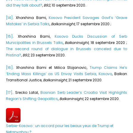
did they talk about?
,
B92
, 10 septembre 2020.
[14]
. Xhorxhina Bami,
Kosovo President Savages Govt’s ‘Grave
Mistakes’ in Serbia Talks
,
BalkanInsight
, 17 septembre 2020 ;
[15]
. Xhorxhina Bami,
Kosovo Ducks Discussion of Serb
Municipalities in Brussels Talks
,
BalkanInsight
, 18 septembre 2020 ;
The second round of dialogue in Brussels canceled due to
Pristina?
,
B92
, 23 septembre 2020.
[16]
. Xhorxhina Bami et Milica Stojanovic,
Trump Claims He’s
‘Ending Mass Killings’ as US Envoy Visits Serbia, Kosovo
, Balkan
Transitional Justice,
BalkanInsight
, 21 septembre 2020.
[17]
. Srecko Latal,
Bosnian Serb Leader’s Croatia Visit Highlights
Region’s Shifting Geopolitics
,
BalkanInsight
, 22 septembre 2020.
Serbie-Kosovo : un accord pour les beaux yeux de Trump et
Netanyahou ?