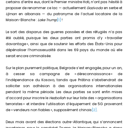
certains d’entre eux, dont le Premier ministre Hoti, n’ont pas hésité à
proposer de renommer ce lac — actuellement
Gazivoda
en serbe et
Ujman
en albanais — du patronyme de l’actuel locataire de la
Maison-Blanche :
Lake Trump
[1]
!
Le sort des disparus des guerres passées et des réfugiés n’a pas
été oublié, puisque les deux parties ont promis d’y « travailler
davantage », ainsi que de soutenir les efforts des États-Unis pour
dépénaliser l’homosexualité dans les 69 pays du monde où elle
serait encore criminalisée.
Sur le plan purement politique, Belgrade s’est engagée, pour un an,
à cesser sa campagne de « déreconnaissance » de
l’indépendance du Kosovo, tandis que Priština s’abstiendrait de
solliciter son adhésion à des organisations internationales
pendant la même période. Les deux parties se sont enfin mises
d’accord pour inscrire le
Hezbollah
sur leur liste des « organisations
terroristes » et interdire l’utilisation d’équipement de 5G provenant
de « vendeurs non fiables », supposément chinois
[2]
.
Deux mois avant des élections outre-Atlantique, qui s’annoncent
incertaines pour le candidat Trump, la Maison-Blanche a donc