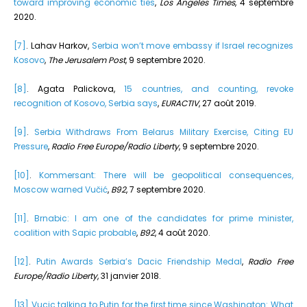
toward improving economic ties
,
Los Angeles Times
, 4 septembre
2020.
[7]
. Lahav Harkov,
Serbia won’t move embassy if Israel recognizes
Kosovo
,
The Jerusalem Post
, 9 septembre 2020.
[8]
. Agata Palickova,
15 countries, and counting, revoke
recognition of Kosovo, Serbia says
,
EURACTIV
, 27 août 2019.
[9]
.
Serbia Withdraws From Belarus Military Exercise, Citing EU
Pressure
,
Radio Free Europe/Radio Liberty
, 9 septembre 2020.
[10]
.
Kommersant: There will be geopolitical consequences,
Moscow warned Vučić
,
B92
, 7 septembre 2020.
[11]
.
Brnabic: I am one of the candidates for prime minister,
coalition with Sapic probable
,
B92
, 4 août 2020.
[12]
.
Putin Awards Serbia’s Dacic Friendship Medal
,
Radio Free
Europe/Radio Liberty
, 31 janvier 2018.
[13]
Vucic talking to Putin for the first time since Washington: What