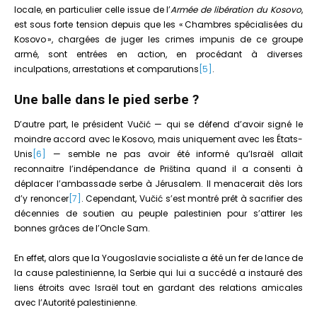
locale, en particulier celle issue de l’
Armée de libération du Kosovo
,
est sous forte tension depuis que les « Chambres spécialisées du
Kosovo », chargées de juger les crimes impunis de ce groupe
armé, sont entrées en action, en procédant à diverses
inculpations, arrestations et comparutions
[5]
.
Une balle dans le pied serbe ?
D’autre part, le président Vučić — qui se défend d’avoir signé le
moindre accord avec le Kosovo, mais uniquement avec les États-
Unis
[6]
— semble ne pas avoir été informé qu’Israël allait
reconnaitre l’indépendance de Priština quand il a consenti à
déplacer l’ambassade serbe à Jérusalem. Il menacerait dès lors
d’y renoncer
[7]
. Cependant, Vučić s’est montré prêt à sacrifier des
décennies de soutien au peuple palestinien pour s’attirer les
bonnes grâces de l’Oncle Sam.
En effet, alors que la Yougoslavie socialiste a été un fer de lance de
la cause palestinienne, la Serbie qui lui a succédé a instauré des
liens étroits avec Israël tout en gardant des relations amicales
avec l’Autorité palestinienne.