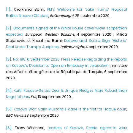
[1]
. Xhorxhina Bami,
PM’s Welcome For ‘Lake Trump’ Proposal
Baffles Kosovo Officials
,
BalkanInsight
, 25 septembre 2020.
[2]
.
Documents signed at the White House cover wider scope than
expected
,
European Western Balkans
, 4 septembre 2020 ; Milica
Stojanovic et Xhorxhina Bami,
Kosovo and Serbia Sign ‘Historic’
Deal Under Trump’s Auspices
,
BalkanInsight
, 4 septembre 2020.
[3]
.
No: 198, 6 September 2020, Press Release Regarding the Reports
on Kosovo’s Decision to Open an Embassy in Jerusalem
, ministère
des Affaires étrangères de la République de Turquie, 6 septembre
2020.
[4]
.
Kurti: Kosovo-Serbia Deal Is Unique, Pledges More Robust than
Negotiations
,
Exit
, 13 septembre 2020.
[5]
.
Kosovo War: Salih Mustafa’s case is the first for Hague court
,
BBC News
, 28 septembre 2020.
[6]
. Tracy Wilkinson,
Leaders of Kosovo, Serbia agree to work