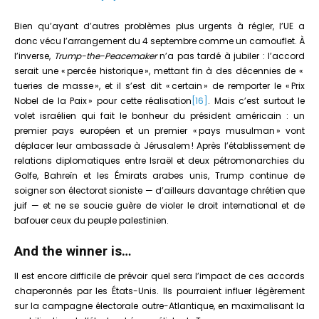
Bien qu’ayant d’autres problèmes plus urgents à régler, l’UE a
donc vécu l’arrangement du 4 septembre comme un camouflet. À
l’inverse,
Trump-the-Peacemaker
n’a pas tardé à jubiler : l’accord
serait une « percée historique », mettant fin à des décennies de «
tueries de masse », et il s’est dit « certain » de remporter le « Prix
Nobel de la Paix » pour cette réalisation
[16]
. Mais c’est surtout le
volet israélien qui fait le bonheur du président américain : un
premier pays européen et un premier « pays musulman » vont
déplacer leur ambassade à Jérusalem ! Après l’établissement de
relations diplomatiques entre Israël et deux pétromonarchies du
Golfe, Bahreïn et les Émirats arabes unis, Trump continue de
soigner son électorat sioniste — d’ailleurs davantage chrétien que
juif — et ne se soucie guère de violer le droit international et de
bafouer ceux du peuple palestinien.
And the winner is…
Il est encore difficile de prévoir quel sera l’impact de ces accords
chaperonnés par les États-Unis. Ils pourraient influer légèrement
sur la campagne électorale outre-Atlantique, en maximalisant la