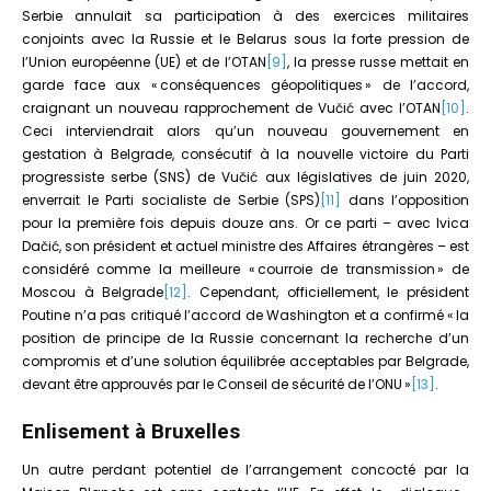
Serbie annulait sa participation à des exercices militaires
conjoints avec la Russie et le Belarus sous la forte pression de
l’Union européenne (UE) et de l’OTAN
[9]
, la presse russe mettait en
garde face aux « conséquences géopolitiques » de l’accord,
craignant un nouveau rapprochement de Vučić avec l’OTAN
[10]
.
Ceci interviendrait alors qu’un nouveau gouvernement en
gestation à Belgrade, consécutif à la nouvelle victoire du Parti
progressiste serbe (SNS) de Vučić aux législatives de juin 2020,
enverrait le Parti socialiste de Serbie (SPS)
[11]
dans l’opposition
pour la première fois depuis douze ans. Or ce parti – avec Ivica
Dačić, son président et actuel ministre des Affaires étrangères – est
considéré comme la meilleure « courroie de transmission » de
Moscou à Belgrade
[12]
. Cependant, officiellement, le président
Poutine n’a pas critiqué l’accord de Washington et a confirmé « la
position de principe de la Russie concernant la recherche d’un
compromis et d’une solution équilibrée acceptables par Belgrade,
devant être approuvés par le Conseil de sécurité de l’ONU »
[13]
.
Enlisement à Bruxelles
Un autre perdant potentiel de l’arrangement concocté par la