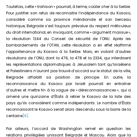
Toutefois, cette « trahison » pourrait, à terme, coûter cher à la Serbie.
Pour justifier son refus de reconnaitre l’indépendance du Kosovo,
considéré comme sa province méridionale et son berceau
historique, Belgrade s’est toujours prévalue du respect méticuleux
du droit international, en invoquant, comme « argument massue »,
la résolution 1244 du Conseil de sécurité de l’ONU. Après les
bombardements de l’OTAN, cette résolution a en effet réaffirmé
l’appartenance du Kosovo à la Serbie. Mais, en violant d’autres
résolutions de l’ONU, dont la 476, la 478 et la 2334, qui interdisent
les représentations diplomatiques à Jérusalem tant qu’Israéliens
et Palestiniens n’auront pas trouvé d’accord sur le statut de la ville,
Belgrade affaiblit sa position de principe. En outre, la
reconnaissance du Kosovo par Israël pourrait en entraîner
d’autres et mettre fin à la vague de « déreconnaissances », qui a
amené une quinzaine d’États à retirer le Kosovo de la liste des
pays qu’ils considèrent comme indépendants. Le nombre d’États
reconnaissant le Kosovo serait alors descendu sous la barre de la
centaine
[8]
.
Par ailleurs, l’accord de Washington remet en question les
relations privilégiées unissant Belgrade et Moscou. Alors que la