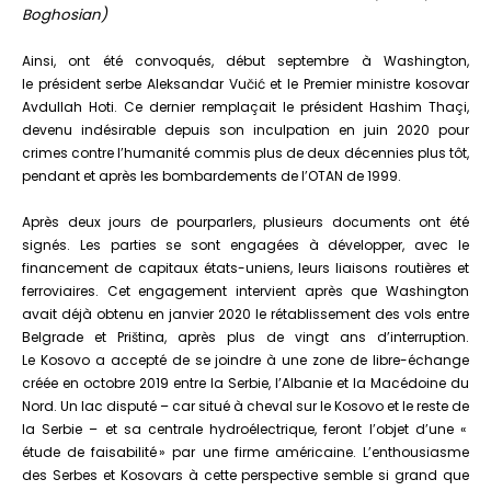
Boghosian)
Ainsi, ont été convoqués, début septembre à Washington,
le président serbe Aleksandar Vučić et le Premier ministre kosovar
Avdullah Hoti. Ce dernier remplaçait le président Hashim Thaçi,
devenu indésirable depuis son inculpation en juin 2020 pour
crimes contre l’humanité commis plus de deux décennies plus tôt,
pendant et après les bombardements de l’OTAN de 1999.
Après deux jours de pourparlers, plusieurs documents ont été
signés. Les parties se sont engagées à développer, avec le
financement de capitaux états-uniens, leurs liaisons routières et
ferroviaires. Cet engagement intervient après que Washington
avait déjà obtenu en janvier 2020 le rétablissement des vols entre
Belgrade et Priština, après plus de vingt ans d’interruption.
Le Kosovo a accepté de se joindre à une zone de libre-échange
créée en octobre 2019 entre la Serbie, l’Albanie et la Macédoine du
Nord. Un lac disputé – car situé à cheval sur le Kosovo et le reste de
la Serbie – et sa centrale hydroélectrique, feront l’objet d’une «
étude de faisabilité » par une firme américaine. L’enthousiasme
des Serbes et Kosovars à cette perspective semble si grand que