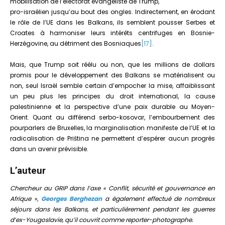
mobilisation de l’électorat évangéliste de Trump,
pro-israélien jusqu’au bout des ongles. Indirectement, en érodant
le rôle de l’UE dans les Balkans, ils semblent pousser Serbes et
Croates à harmoniser leurs intérêts centrifuges en Bosnie-
Herzégovine, au détriment des Bosniaques
[17]
.
Mais, que Trump soit réélu ou non, que les millions de dollars
promis pour le développement des Balkans se matérialisent ou
non, seul Israël semble certain d’empocher la mise, affaiblissant
un peu plus les principes du droit international, la cause
palestinienne et la perspective d’une paix durable au Moyen-
Orient. Quant au différend serbo-kosovar, l’embourbement des
pourparlers de Bruxelles, la marginalisation manifeste de l’UE et la
radicalisation de Priština ne permettent d’espérer aucun progrès
dans un avenir prévisible.
L’auteur
Chercheur au GRIP dans l’axe « Conflit, sécurité et gouvernance en
Afrique »,
Georges Berghezan
a également effectué de nombreux
séjours dans les Balkans, et particulièrement pendant les guerres
d’ex-Yougoslavie, qu’il couvrit comme reporter-photographe.