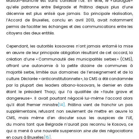
Maison-Blanche est sans conteste l’UE. En effet, le « dialogue »
qu’elle patronne entre Belgrade et Priština depuis plus d’une
décennie est plus enlisé que jamais. Sa principale réalisation,
l’Accord de Bruxelles, conclu en avril 2013, avait notamment
permis de faciliter les échanges et des communications entre les
citoyens des deux entités.
Cependant, les autorités kosovares n’ont jamais entamé la mise
en œuvre de leur principale obligation résultant de cet accord, la
création d’une « Communauté des municipalités serbes » (CMS),
offrant une autonomie à la petite dizaine de communes à
majorité serbe, limitée aux domaines de l’enseignement et de la
culture. Déclarée « anticonstitutionnelle », la CMS a été condamnée
par la plupart des leaders albano-kosovars, le dernier en date
étant le président Thaçi, qui l’a qualifiée de « faute grave et
dangereuse ». Il avait pourtant négocié lui-même l’accord alors
qu’il était Premier ministre
[14]
. Priština vient de franchir un pas
supplémentaire, refusant non seulement de mettre en œuvre la
CMS, mais même d’en discuter sous les auspices de l’UE,
du moins tant que Belgrade n’aurait pas reconnu le Kosovo, ce
qui a mené à une nouvelle suspension
sine die
des négociations
en cours à Bruxelles
[15]
.