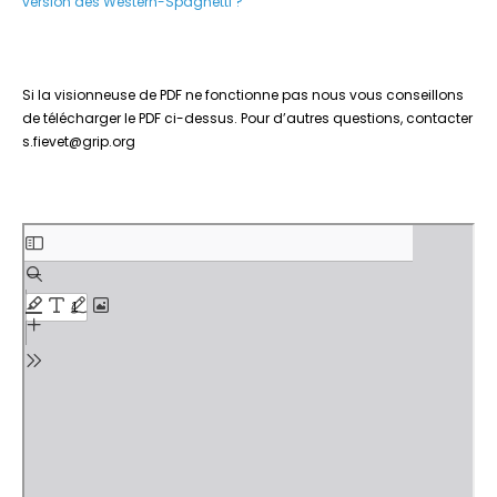
version des Western-Spaghetti ?
Si la visionneuse de PDF ne fonctionne pas nous vous conseillons
de télécharger le PDF ci-dessus. Pour d’autres questions, contacter
s.fievet@grip.org
Aller
au
contenu
PDF