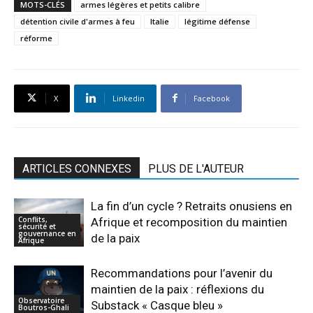
MOTS-CLÉS
armes légères et petits calibre
détention civile d'armes à feu
Italie
légitime défense
réforme
X
Linkedin
Facebook
ARTICLES CONNEXES
PLUS DE L'AUTEUR
La fin d’un cycle ? Retraits onusiens en
Conflits,
Afrique et recomposition du maintien
sécurité et
gouvernance en
de la paix
Afrique
Recommandations pour l’avenir du
maintien de la paix : réflexions du
Observatoire
Substack « Casque bleu »
Boutros-Ghali