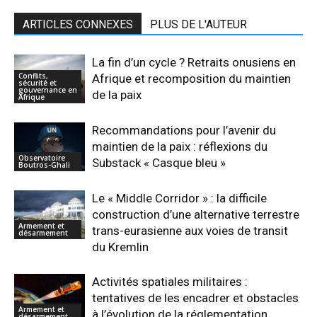
ARTICLES CONNEXES
PLUS DE L'AUTEUR
La fin d’un cycle ? Retraits onusiens en
Conflits,
Afrique et recomposition du maintien
sécurité et
gouvernance en
de la paix
Afrique
Recommandations pour l’avenir du
maintien de la paix : réflexions du
Observatoire
Substack « Casque bleu »
Boutros-Ghali
Le « Middle Corridor » : la difficile
construction d’une alternative terrestre
Armement et
trans-eurasienne aux voies de transit
désarmement
du Kremlin
Activités spatiales militaires :
tentatives de les encadrer et obstacles
Armement et
à l’évolution de la réglementation
désarmement