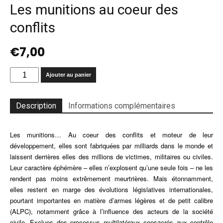
Les munitions au coeur des
conflits
€
7,00
quantité
Ajouter au panier
de
Les
munitions
Description
Informations complémentaires
au
coeur
Les munitions… Au coeur des conflits et moteur de leur
des
conflits
développement, elles sont fabriquées par milliards dans le monde et
laissent derrières elles des millions de victimes, militaires ou civiles.
Leur caractère éphémère – elles n’explosent qu’une seule fois – ne les
rendent pas moins extrêmement meurtrières. Mais étonnamment,
elles restent en marge des évolutions législatives internationales,
pourtant importantes en matière d’armes légères et de petit calibre
(ALPC), notamment grâce à l’influence des acteurs de la société
civile. Exclues des processus multilatéraux consacrés aux contrôle