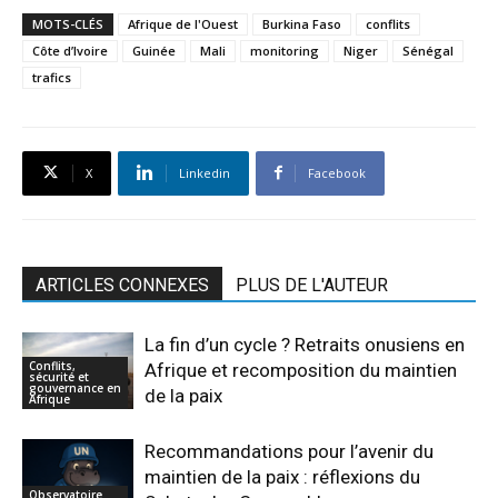
MOTS-CLÉS
Afrique de l'Ouest
Burkina Faso
conflits
Côte d’Ivoire
Guinée
Mali
monitoring
Niger
Sénégal
trafics
X
Linkedin
Facebook
ARTICLES CONNEXES
PLUS DE L'AUTEUR
La fin d’un cycle ? Retraits onusiens en
Conflits,
Afrique et recomposition du maintien
sécurité et
gouvernance en
de la paix
Afrique
Recommandations pour l’avenir du
maintien de la paix : réflexions du
Observatoire