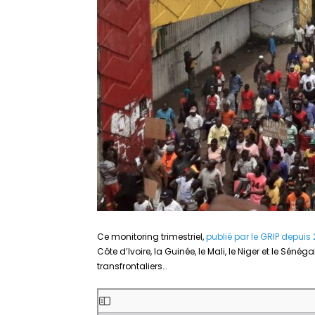
Ce monitoring trimestriel,
publié par le GRIP depuis 
Côte d’Ivoire, la Guinée, le Mali, le Niger et le Sénég
transfrontaliers…
Aller
au