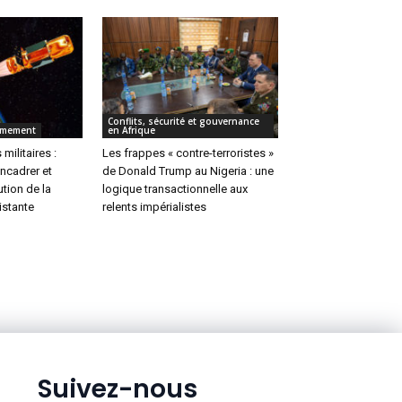
Conflits, sécurité et gouvernance
rmement
en Afrique
 militaires :
Les frappes « contre-terroristes »
encadrer et
de Donald Trump au Nigeria : une
ution de la
logique transactionnelle aux
istante
relents impérialistes
Suivez-nous