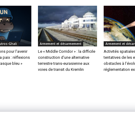
utros-Ghali
Armement et désarmement
Armement et désa
s pour l’avenir
Le « Middle Corridor » : la difficile
Activités spatiales
a paix : réflexions
construction d’une alternative
tentatives de les 
Casque bleu »
terrestre trans-eurasienne aux
obstacles à l’évol
voies de transit du Kremlin
réglementation ex