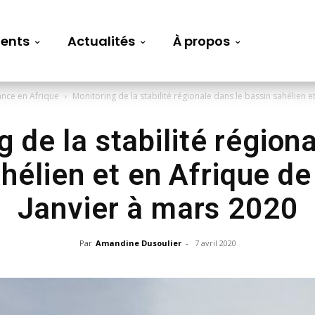
ents
Actualités
À propos
ance en Afrique
Monitoring de la stabilité régionale dans le bassin sahélien et
 de la stabilité région
hélien et en Afrique de
Janvier à mars 2020
Par
Amandine Dusoulier
-
7 avril 2020