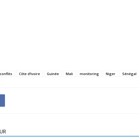
conflits
Côte d’Ivoire
Guinée
Mali
monitoring
Niger
Sénégal
EUR