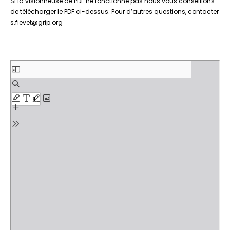
Si la visionneuse de PDF ne fonctionne pas nous vous conseillons
de télécharger le PDF ci-dessus. Pour d’autres questions, contacter
s.fievet@grip.org
Aller
au
contenu
PDF