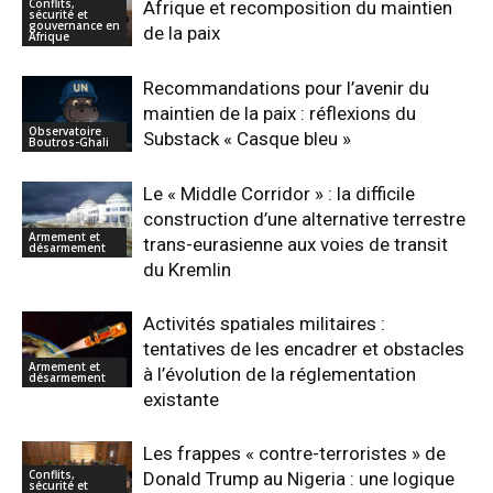
Conflits,
Afrique et recomposition du maintien
sécurité et
gouvernance en
de la paix
Afrique
Recommandations pour l’avenir du
maintien de la paix : réflexions du
Observatoire
Substack « Casque bleu »
Boutros-Ghali
Le « Middle Corridor » : la difficile
construction d’une alternative terrestre
Armement et
trans-eurasienne aux voies de transit
désarmement
du Kremlin
Activités spatiales militaires :
tentatives de les encadrer et obstacles
Armement et
à l’évolution de la réglementation
désarmement
existante
Les frappes « contre-terroristes » de
Conflits,
Donald Trump au Nigeria : une logique
sécurité et