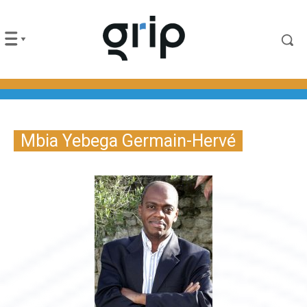
Mbia Yebega Germain-Hervé