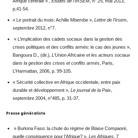
Afrique centrale «
, Etudes de l’IRSEM
, n° 25, mai 2013,
p.41-54.
« Le portrait du mois: Achille Mbembe »,
Lettre de l’Irsem
,
septembre 2012, n°7.
« L’implication des cadets sociaux dans la gestion des
crises politiques et des conflits armés: le cas des jeunes »,
Bangoura D., (dir.),
L’Union Africaine et les acteurs sociaux
dans la gestion des crises et conflits armés
, Paris,
L’Harmattan, 2006, p. 99-105.
« Sécurité collective en Afrique occidentale, entre paix
durable et développement »,
Le journal de la Paix
,
septembre 2004, n°485, p. 31-37.
Presse généraliste
» Burkina Faso: la chute du régime de Blaise Compaoré,
quelle conséquence pour l’Afrique? »,
Les Afriques,
7