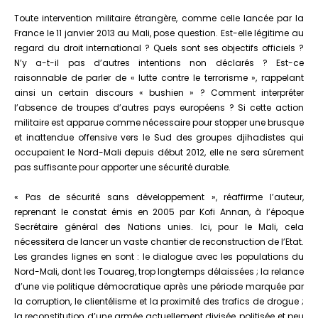
Toute intervention militaire étrangère, comme celle lancée par la
France le 11 janvier 2013 au Mali, pose question. Est-elle légitime au
regard du droit international ? Quels sont ses objectifs officiels ?
N’y a-t-il pas d’autres intentions non déclarés ? Est-ce
raisonnable de parler de « lutte contre le terrorisme », rappelant
ainsi un certain discours « bushien » ? Comment interpréter
l’absence de troupes d’autres pays européens ? Si cette action
militaire est apparue comme nécessaire pour stopper une brusque
et inattendue offensive vers le Sud des groupes djihadistes qui
occupaient le Nord-Mali depuis début 2012, elle ne sera sûrement
pas suffisante pour apporter une sécurité durable.
« Pas de sécurité sans développement », réaffirme l’auteur,
reprenant le constat émis en 2005 par Kofi Annan, à l’époque
Secrétaire général des Nations unies. Ici, pour le Mali, cela
nécessitera de lancer un vaste chantier de reconstruction de l’Etat.
Les grandes lignes en sont : le dialogue avec les populations du
Nord-Mali, dont les Touareg, trop longtemps délaissées ; la relance
d’une vie politique démocratique après une période marquée par
la corruption, le clientélisme et la proximité des trafics de drogue ;
la reconstitution d’une armée actuellement divisée, politisée et peu