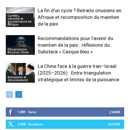
La fin d’un cycle ? Retraits onusiens en
Conflits,
Afrique et recomposition du maintien
sécurité et
gouvernance en
de la paix
Afrique
Recommandations pour l’avenir du
maintien de la paix : réflexions du
Observatoire
Substack « Casque bleu »
Boutros-Ghali
La Chine face à la guerre Iran–Israël
(2025–2026) : Entre triangulation
Armement et
stratégique et limites de la puissance
désarmement
1,891
Fans
J'AIME
2,358
Suiveurs
SUIVRE