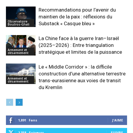
Recommandations pour l’avenir du
maintien de la paix : réflexions du
Observatoire
Substack « Casque bleu »
Boutros-Ghali
La Chine face à la guerre Iran–Israël
(2025–2026) : Entre triangulation
Armement et
stratégique et limites de la puissance
désarmement
Le « Middle Corridor » : la difficile
construction d’une alternative terrestre
Armement et
trans-eurasienne aux voies de transit
désarmement
du Kremlin
1,891
Fans
J'AIME
2,358
Suiveurs
SUIVRE