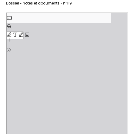
Aller
Dossier « notes et documents » n°119
au
contenu
PDF