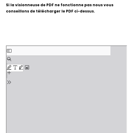
Si la visionneuse de PDF ne fonctionne pas nous vous
conseillons de télécharger le PDF ci-dessus.
Aller
au
contenu
PDF