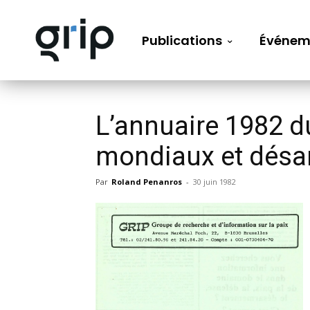
Publications
Événem
L’annuaire 1982 d
mondiaux et dés
Par
Roland Penanros
-
30 juin 1982