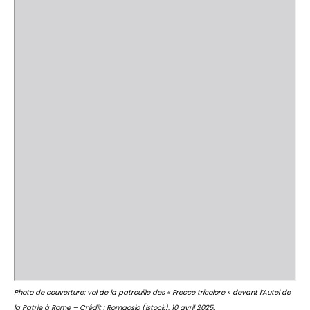
Photo de couverture: vol de la patrouille des « Frecce tricolore » devant l’Autel de
la Patrie à Rome – Crédit : Romaoslo (Istock), 10 avril 2025.