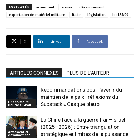
MOTS-CLÉS
armement
armes
désarmement
exportation de matériel militaire
Italie
législation
loi 185/90
X
Linkedin
Facebook
ARTICLES CONNEXES
PLUS DE L'AUTEUR
Recommandations pour l’avenir du
maintien de la paix : réflexions du
Observatoire
Substack « Casque bleu »
Boutros-Ghali
La Chine face à la guerre Iran–Israël
(2025–2026) : Entre triangulation
Armement et
stratégique et limites de la puissance
désarmement