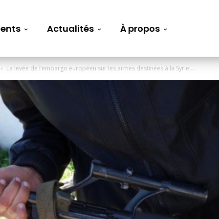
ents
Actualités
À propos
La levée de l’embargo européen sur les armes destinées à la Syrie:...