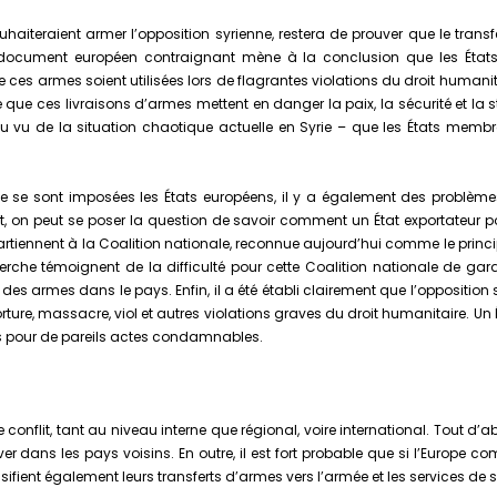
aiteraient armer l’opposition syrienne, restera de prouver que le transfe
 document européen contraignant mène à la conclusion que les États 
ces armes soient utilisées lors de flagrantes violations du droit humanit
e que ces livraisons d’armes mettent en danger la paix, la sécurité et la sta
vu de la situation chaotique actuelle en Syrie – que les États membres
ue se sont imposées les États européens, il y a également des problème
part, on peut se poser la question de savoir comment un État exportateur 
tiennent à la Coalition nationale, reconnue aujourd’hui comme le principal i
cherche témoignent de la difficulté pour cette Coalition nationale de gar
s des armes dans le pays. Enfin, il a été établi clairement que l’opposition
rture, massacre, viol et autres violations graves du droit humanitaire. U
es pour de pareils actes condamnables.
de conflit, tant au niveau interne que régional, voire international. Tout
er dans les pays voisins. En outre, il est fort probable que si l’Europe c
tensifient également leurs transferts d’armes vers l’armée et les services de