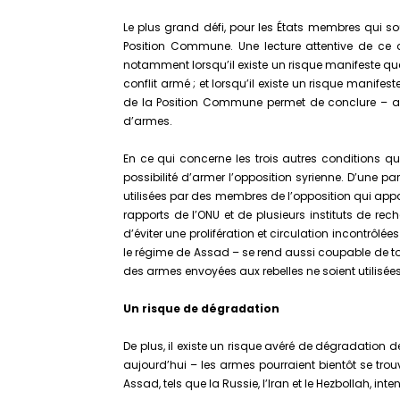
Le plus grand défi, pour les États membres qui souh
Position Commune. Une lecture attentive de ce
notamment lorsqu’il existe un risque manifeste que 
conflit armé ; et lorsqu’il existe un risque manifest
de la Position Commune permet de conclure – au 
d’armes.
En ce qui concerne les trois autres conditions q
possibilité d’armer l’opposition syrienne. D’une 
utilisées par des membres de l’opposition qui appar
rapports de l’ONU et de plusieurs instituts de re
d’éviter une prolifération et circulation incontrôlée
le régime de Assad ­– se rend aussi coupable de to
des armes envoyées aux rebelles ne soient utilisé
Un risque de dégradation
De plus, il existe un risque avéré de dégradation 
aujourd’hui – les armes pourraient bientôt se trouv
Assad, tels que la Russie, l’Iran et le Hezbollah, in