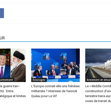
EUR
sarmement
Éclairages
Armement et désa
la guerre Iran–
L’Europe connait-elle une frénésie
Le « Middle Corridor
6) : Entre
militariste ? Interview de Yannick
construction d’une
ratégique et limites
Quéau pour Le Vif
terrestre trans-eu
voies de transit d