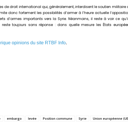
es de droit international qui, généralement, interdisent le soutien milita
imite donc fortement les possibilités d’armer à l’heure actuelle l’opposi
rts d’armes importants vers la Syrie. Néanmoins, il reste à voir ce qu’i
 reste toujours sans réponse : dans quelle mesure les États européen
rique opinions du site RTBF Info
.
e
embargo
levée
Position commune
Syrie
Union européenne (UE