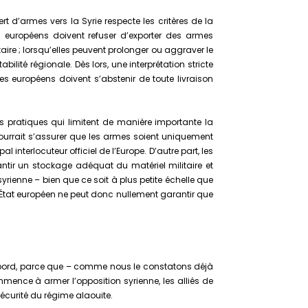
rt d’armes vers la Syrie respecte les critères de la
européens doivent refuser d’exporter des armes
aire ; lorsqu’elles peuvent prolonger ou aggraver le
bilité régionale. Dès lors, une interprétation stricte
 européens doivent s’abstenir de toute livraison
s pratiques qui limitent de manière importante la
pourrait s’assurer que les armes soient uniquement
nterlocuteur officiel de l’Europe. D’autre part, les
antir un stockage adéquat du matériel militaire et
 syrienne – bien que ce soit à plus petite échelle que
n État européen ne peut donc nullement garantir que
 d’abord, parce que – comme nous le constatons déjà
ommence à armer l’opposition syrienne, les alliés de
 sécurité du régime alaouite.