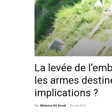
La levée de l’em
les armes destiné
implications ?
Par
Mélanie De Groof
-
29 mai 2013