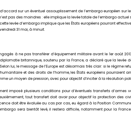
 d’accord sur un éventuel assouplissement de l’embargo européen sur le
st pas des moindres : elle implique la levée totale de l’embargo actuel 
cette levée d’embargo implique que les États européens pourront effective
u vendredi 31 mai, à minuit.
ngagés à ne pas transférer d’équipement militaire avant le 1er août 20
 diplomatie britannique, soutenu par la France, a déclaré que la levée
lon lui, le message de l’Europe est désormais très clair: si le régime refu
l humanitaire et des droits de l’homme, les États européens pourraient ar
 un moyen de pression, avec pour objectif d’inciter à la résolution polit
ment imposé plusieurs conditions pour d’éventuels transferts d’armes ve
ièmement, tout transfert doit avoir pour objectif la protection des civils
ue licence doit être évaluée au cas par cas, eu égard à la Position Commu
bargo sera bientôt levé, il restera difficile, notamment pour la France e