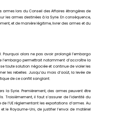
s armes lors du Conseil des Affaires étrangères de
sur les armes destinées à la Syrie. En conséquence,
ment, et de manière légitime, livrer des armes et du
13. Pourquoi alors ne pas avoir prolongé l’embargo
 de l’embargo permettrait notamment d’accroître la
se toute solution négociée et continue de violer les
mer les rebelles. Jusqu’au mois d’août, la levée de
ique de ce conflit sanglant.
rs la Syrie. Premièrement, des armes peuvent être
. Troisièmement, il faut s’assurer de l’identité du
ne de l’UE réglementant les exportations d’armes. Au
t le Royaume-Uni, de justifier l’envoi de matériel