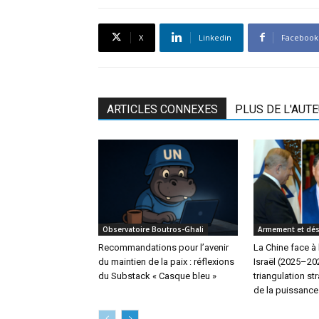
X
Linkedin
Facebook
ARTICLES CONNEXES
PLUS DE L'AUT
Observatoire Boutros-Ghali
Armement et dé
Recommandations pour l’avenir
La Chine face à 
du maintien de la paix : réflexions
Israël (2025–202
du Substack « Casque bleu »
triangulation st
de la puissance