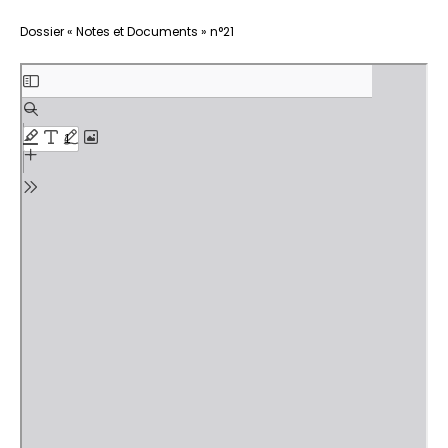
Aller
Dossier « Notes et Documents » n°21
au
contenu
PDF