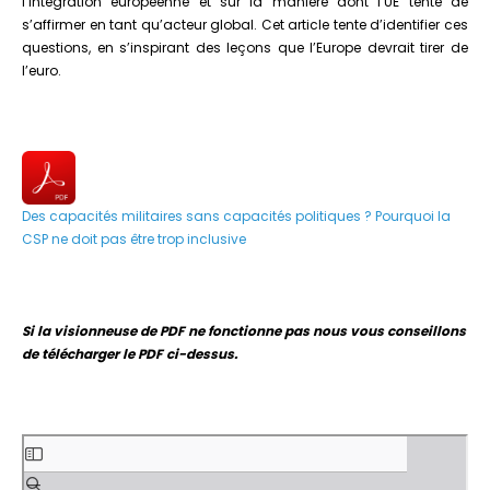
l’intégration européenne et sur la manière dont l’UE tente de
s’affirmer en tant qu’acteur global. Cet article tente d’identifier ces
questions, en s’inspirant des leçons que l’Europe devrait tirer de
l’euro.
Des capacités militaires sans capacités politiques ? Pourquoi la
CSP ne doit pas être trop inclusive
Si la visionneuse de PDF ne fonctionne pas nous vous conseillons
de télécharger le PDF ci-dessus.
Aller
au