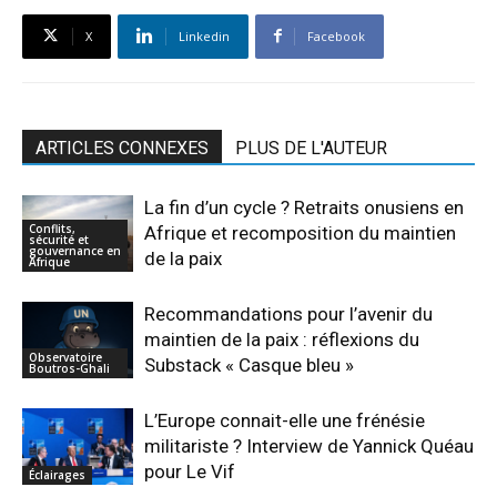
X
Linkedin
Facebook
ARTICLES CONNEXES
PLUS DE L'AUTEUR
La fin d’un cycle ? Retraits onusiens en
Conflits,
Afrique et recomposition du maintien
sécurité et
gouvernance en
de la paix
Afrique
Recommandations pour l’avenir du
maintien de la paix : réflexions du
Observatoire
Substack « Casque bleu »
Boutros-Ghali
L’Europe connait-elle une frénésie
militariste ? Interview de Yannick Quéau
pour Le Vif
Éclairages