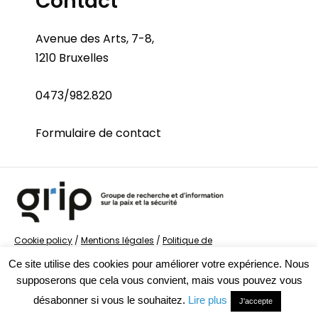
Contact
Avenue des Arts, 7-8,
1210 Bruxelles
0473/982.820
Formulaire de contact
Cookie policy
/
Mentions légales
/
Politique de
confidentialité
/
© Groupe de recherche sur la Paix et
Ce site utilise des cookies pour améliorer votre expérience. Nous
la Sécurité
supposerons que cela vous convient, mais vous pouvez vous
désabonner si vous le souhaitez.
Lire plus
J'accepte