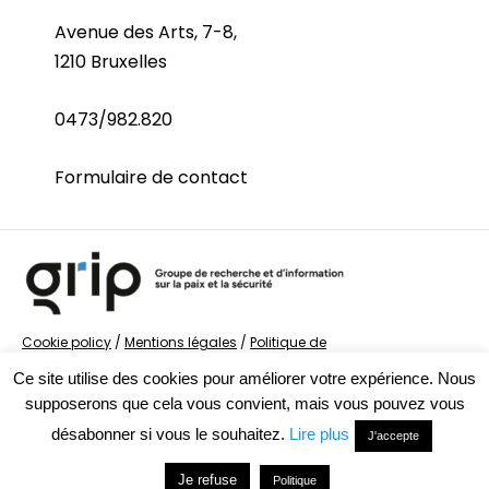
Avenue des Arts, 7-8,
1210 Bruxelles
0473/982.820
Formulaire de contact
Cookie policy
/
Mentions légales
/
Politique de
confidentialité
/
© Groupe de recherche sur la Paix et
Ce site utilise des cookies pour améliorer votre expérience. Nous
la Sécurité
supposerons que cela vous convient, mais vous pouvez vous
désabonner si vous le souhaitez.
Lire plus
J'accepte
Je refuse
Politique