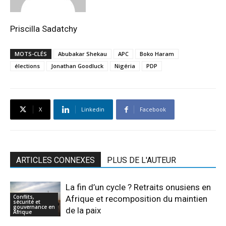
Priscilla Sadatchy
MOTS-CLÉS
Abubakar Shekau
APC
Boko Haram
élections
Jonathan Goodluck
Nigéria
PDP
X
Linkedin
Facebook
ARTICLES CONNEXES
PLUS DE L'AUTEUR
La fin d’un cycle ? Retraits onusiens en
Conflits,
Afrique et recomposition du maintien
sécurité et
gouvernance en
de la paix
Afrique