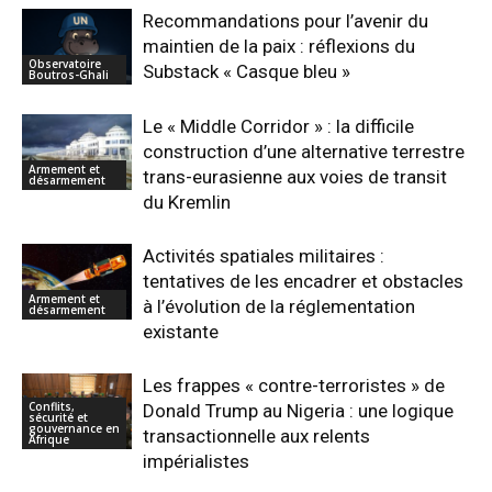
Recommandations pour l’avenir du
maintien de la paix : réflexions du
Observatoire
Substack « Casque bleu »
Boutros-Ghali
Le « Middle Corridor » : la difficile
construction d’une alternative terrestre
Armement et
trans-eurasienne aux voies de transit
désarmement
du Kremlin
Activités spatiales militaires :
tentatives de les encadrer et obstacles
Armement et
à l’évolution de la réglementation
désarmement
existante
Les frappes « contre-terroristes » de
Conflits,
Donald Trump au Nigeria : une logique
sécurité et
gouvernance en
transactionnelle aux relents
Afrique
impérialistes