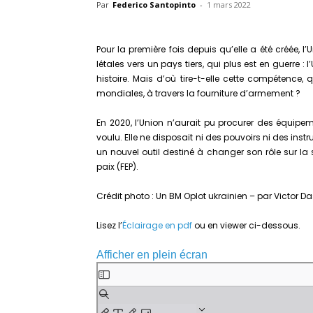
Par
Federico Santopinto
-
1 mars 2022
Pour la première fois depuis qu’elle a été créée, l
létales vers un pays tiers, qui plus est en guerre : 
histoire. Mais d’où tire-t-elle cette compétence
mondiales, à travers la fourniture d’armement ?
En 2020, l’Union n’aurait pu procurer des équipem
voulu. Elle ne disposait ni des pouvoirs ni des instr
un nouvel outil destiné à changer son rôle sur la s
paix (FEP).
Crédit photo : Un BM Oplot ukrainien – par Victor Das
Lisez l’
Éclairage en pdf
ou en viewer ci-dessous.
Afficher en plein écran
Aller
au
contenu
PDF