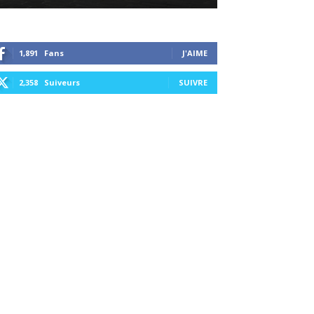
1,891
Fans
J'AIME
2,358
Suiveurs
SUIVRE