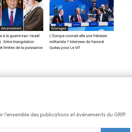
t désarmement
Éclairages
e à la guerre Iran–Israël
L’Europe connait-elle une frénésie
: Entre triangulation
militariste ? Interview de Yannick
et limites de la puissance
Quéau pour Le Vif
ir l'ensemble des publications et événements du GRIP.