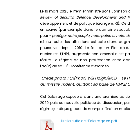
Le 16 mars 2021, le Premier ministre Boris Johnson 
Review of Security, Defence, Development and Fo
développement et de politique étrangère, RI). Ce 
en œuvre (par exemple dans le domaine spatial,
pour «
protéger notre peuple, notre patrie et notre 
retenu toutes les attentions est celle d’une augm
poursuivie depuis 2010. Le fait qu’un État doté,
nucléaires (TNP), augmente son arsenal n’est 
réalité. Le régime de non-prolifération entr
e
(août) de sa 10
Conférence d’examen.
Crédit photo : LA(Phot) Will Haigh/MOD – Le 
du missile Trident, quittant sa base de HMNB 
Cet éclairage exposera dans une première partie,
2020, puis sa nouvelle politique de dissuasion, p
régime juridique global de non-prolifération nucléa
Lire la suite de l’Éclairage en pdf