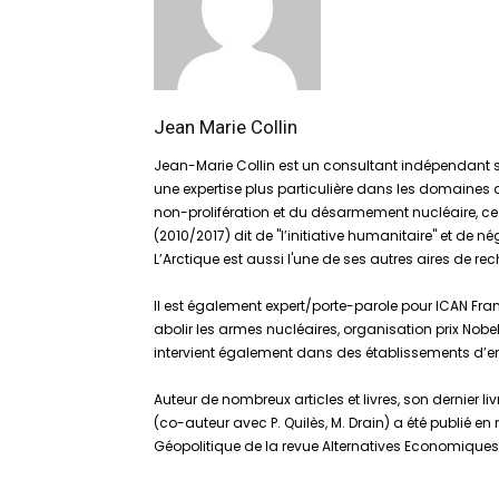
Jean Marie Collin
Jean-Marie Collin est un consultant indépendant su
une expertise plus particulière dans les domaines 
non-prolifération et du désarmement nucléaire, ce 
(2010/2017) dit de "l’initiative humanitaire" et de n
L’Arctique est aussi l'une de ses autres aires de re
Il est également expert/porte-parole pour ICAN Fr
abolir les armes nucléaires, organisation prix Nobel
intervient également dans des établissements d’e
Auteur de nombreux articles et livres, son dernier l
(co-auteur avec P. Quilès, M. Drain) a été publié e
Géopolitique de la revue Alternatives Economiques