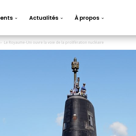
ents
Actualités
À propos
Le Royaume-Uni ouvre la voie de la prolifération nucléaire