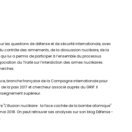
r les questions de défense et de sécurité internationale, avec
du contrôle des armements, de la dissuasion nucléaire, de la
qui lui a permis de participer à l’ensemble du processus
égociation du Traité sur l’interdiction des armes nucléaires.
cherches.
ance, branche française de la Campagne internationale pour
 de la paix 2017 et chercheur associé auprès du GRIP. Il
nseignement supérieur.
ivre "L’illusion nucléaire : la face cachée de la bombe atomique"
n mai 2018. On peut retrouver ses analyses sur son blog Défense -
.