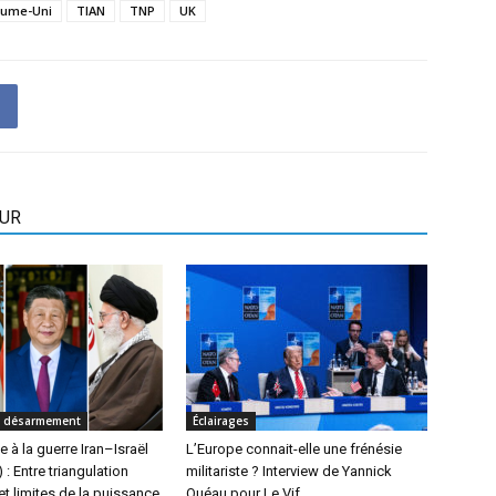
ume-Uni
TIAN
TNP
UK
EUR
t désarmement
Éclairages
e à la guerre Iran–Israël
L’Europe connait-elle une frénésie
: Entre triangulation
militariste ? Interview de Yannick
et limites de la puissance
Quéau pour Le Vif