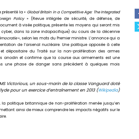
a présenté la «
Global Britain in a Competitive Age: The Integrated
reign Policy
» (Revue intégrée de sécurité, de défense, de
document à visée politique, présente les moyens qui seront mis
 cyber, dans la zone indopacifique) au cours de la décennie
démocratie
», selon les mots du Premier ministre. L’annonce qui a
entation de l’arsenal nucléaire. Une politique opposée à celle
 et dépositaire du Traité sur la non-prolifération des armes
pas anodin et confirme que la course aux armements est une
e dans une phase de danger sans précédent à quelques mois
HMS Victorious, un sous-marin de la classe Vanguard doté
Clyde
pour un exercice d’entraînement en 2013 (
Wikipedia
)
 la politique britannique de non-prolifération menée jusqu’en
ermettant ainsi de mieux comprendre les impacts négatifs sur le
ire.