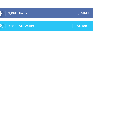
1,891
Fans
J'AIME
2,358
Suiveurs
SUIVRE