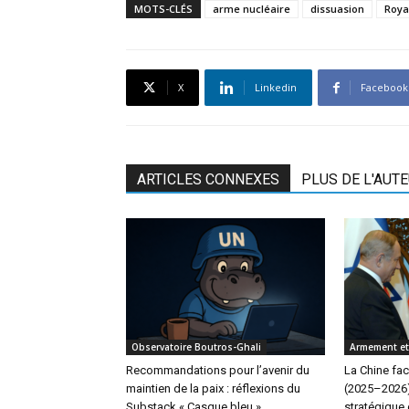
MOTS-CLÉS
arme nucléaire
dissuasion
Roya
X
Linkedin
Facebook
ARTICLES CONNEXES
PLUS DE L'AUT
Observatoire Boutros-Ghali
Armement e
Recommandations pour l’avenir du
La Chine fac
maintien de la paix : réflexions du
(2025–2026) 
Substack « Casque bleu »
stratégique 