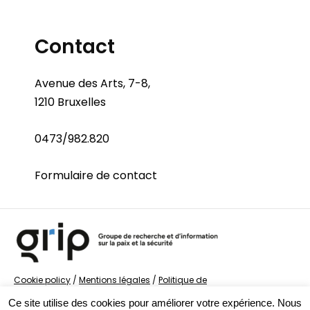
Contact
Avenue des Arts, 7-8,
1210 Bruxelles
0473/982.820
Formulaire de contact
Cookie policy
/
Mentions légales
/
Politique de
confidentialité
/
© Groupe de recherche sur la Paix et
Ce site utilise des cookies pour améliorer votre expérience. Nous
la Sécurité