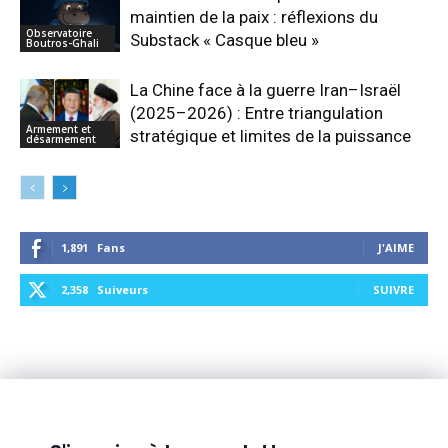
maintien de la paix : réflexions du
Observatoire
Substack « Casque bleu »
Boutros-Ghali
La Chine face à la guerre Iran–Israël
(2025–2026) : Entre triangulation
Armement et
stratégique et limites de la puissance
désarmement
1,891
Fans
J'AIME
2,358
Suiveurs
SUIVRE