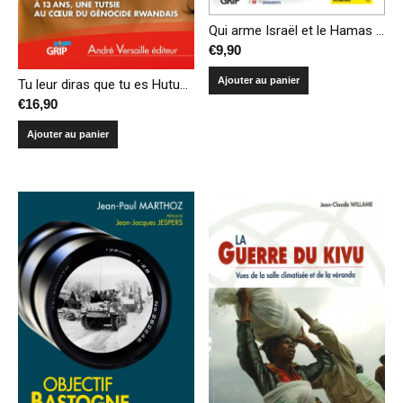
Qui arme Israël et le Hamas ? – La paix pass(é)e par les armes ?
€
9,90
Ajouter au panier
Tu leur diras que tu es Hutue – À 13 ans, une Tutsie au coeur du génocide rwandais
€
16,90
Ajouter au panier