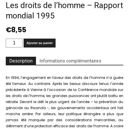
Les droits de l’homme – Rapport
mondial 1995
€
8,55
quantité
Ajouter au panier
de
Les
droits
Description
Informations complémentaires
de
l’homme
–
En 1994, l’engagement en faveur des droits de l’homme n’a guère
Rapport
été fameux. Au contraire. Après les beaux discours tenus l’année
mondial
précédente à Vienne à l’occasion de la Conférence mondiale sur
1995
les droits de l’homme, les grandes puissances ont plutôt battu en
retraite. Devant le défi le plus urgent de l’année – la prévention du
génocide au Rwanda -, les gouvernements occidentaux ont fait
marche arrière. Par ailleurs, leur politique étrangère a plus que
jamais été marquée par des considérations mercantiles, au
détriment d’une protection efficace des droits de l’homme. A croire