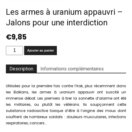
Les armes à uranium appauvri –
Jalons pour une interdiction
€
9,85
quantité
Ajouter au panier
de
Les
armes
Description
Informations complémentaires
à
uranium
appauvri
Utilisées pour la première fois contre l’Irak, plus récemment dans
–
les Balkans, les armes à uranium appauvri ont suscité un
Jalons
immense débat. Les premiers à tirer la sonnette d’alarme ont été
pour
les militaires, ou plutôt les vétérans. Ils soupçonnent cette
une
substance radioactive toxique d’être à l’origine des maux dont
interdiction
souffrent de nombreux soldats : douleurs musculaires, infections
respiratoires, cancers…