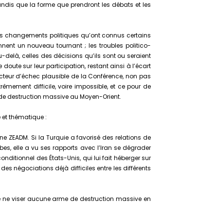
andis que la forme que prendront les débats et les
les changements politiques qu’ont connus certains
ent un nouveau tournant ; les troubles politico-
au-delà, celles des décisions qu’ils sont ou seraient
doute sur leur participation, restant ainsi à l’écart
cteur d’échec plausible de la Conférence, non pas
êmement difficile, voire impossible, et ce pour de
de destruction massive au Moyen-Orient.
 et thématique :
une ZEADM. Si la Turquie a favorisé des relations de
es, elle a vu ses rapports avec l’Iran se dégrader
nditionnel des États-Unis, qui lui fait héberger sur
s négociations déjà difficiles entre les différents
if de ne viser aucune arme de destruction massive en