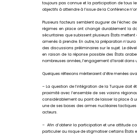
toujours pas connue et la participation de tous l
objectifs à atteindre à l’issue de la Conférence n’on
Plusieurs facteurs semblent augurer de l’échec d
régimes en place ont changé durablement la donn
sécuritaires que subissent plusieurs États mettent e
amenés à prendre. En outre, la préparation n’aura pa
des discussions préliminaires sur le sujet. Le d
en raison de la réponse possible des États arabes
nombreuses années, l’engagement d’Israël dans u
Quelques réflexions mériteraient d’être menées ava
– La question de l’intégration de la Turquie doit ê
proximité avec l’ensemble de ses voisins régionau
considérablement au point de laisser la place à une
une de ses bases des armes nucléaires tactiques am
acteurs.
– Afin d’obtenir la participation et une attitude c
particulier au risque de stigmatiser certains États