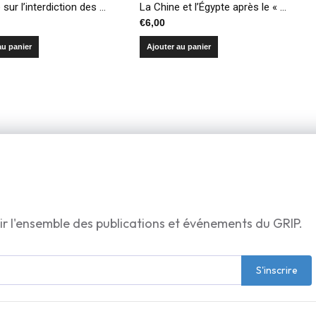
Le Traité sur l’interdiction des armes nucléaires
La Chine et l’Égypte après le « Printemps arabe » – Combler le vide ?
€
6,00
au panier
Ajouter au panier
ir l'ensemble des publications et événements du GRIP.
S'inscrire