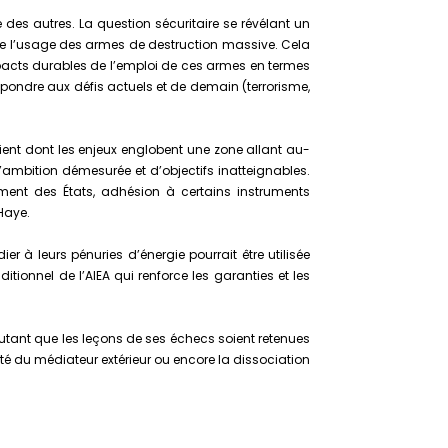
des autres. La question sécuritaire se révélant un
t de l’usage des armes de destruction massive. Cela
impacts durables de l’emploi de ces armes en termes
pondre aux défis actuels et de demain (terrorisme,
ient dont les enjeux englobent une zone allant au-
 d’ambition démesurée et d’objectifs inatteignables.
ent des États, adhésion à certains instruments
Haye.
à leurs pénuries d’énergie pourrait être utilisée
onnel de l’AIEA qui renforce les garanties et les
utant que les leçons de ses échecs soient retenues
ité du médiateur extérieur ou encore la dissociation