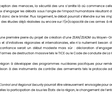
eption des menaces, la sécurité des uns s’arrête là où commence celle 
icieux d’engager les débats sous l’angle de l’impact humanitaire résultan
t donc de le limiter. Plus largement, le débat pourrait s’étendre sur les 
 des études déjà réalisées ou encore sur l’(in)capacité de ces armes à ré
qu’une première pierre du projet de création d’une ZEAN/ZEADM au Moyen-Or
s et d’initiatives régionales et internationales, elle n’a nullement besoin
 confiance serait un début modeste mais sûr : déclaration d’engagem
d’armes de destruction massive tels le TICE ou le Code de conduite de La 
région à développer des programmes nucléaires pacifiques pour remédier 
on à des instruments de contrôle des armements tels le protocole additi
Control and Regional Security
pourrait être sérieusement envisagée pour a
lles la participation de
tous
les États de la région, le changement de l’ent