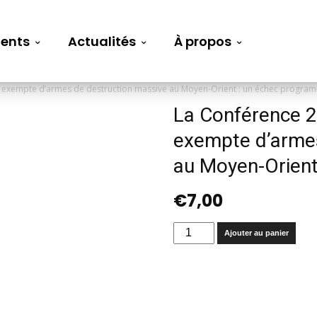
ents
Actualités
À propos
 exempte d’armes de destruction massive au Moyen-Orient : un échec progra
La Conférence 2
exempte d’armes
au Moyen-Orien
€
7,00
quantité
Ajouter au panier
de
La
Conférence
2012
sur