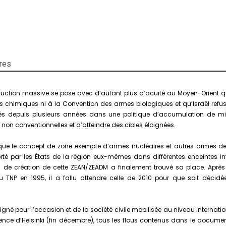
une
zone
exempte
d'armes
de
destruction
res
massive
au
Moyen-
uction massive se pose avec d’autant plus d’acuité au Moyen-Orient que t
Orient
s chimiques ni à la Convention des armes biologiques et qu’Israël refuse
:
és depuis plusieurs années dans une politique d’accumulation de mis
un
non conventionnelles et d’atteindre des cibles éloignées.
échec
programmé?
que le concept de zone exempte d’armes nucléaires et autres armes d
té par les États de la région eux-mêmes dans différentes enceintes in
 de création de cette ZEAN/ZEADM a finalement trouvé sa place. Après l
TNP en 1995, il a fallu attendre celle de 2010 pour que soit décidée
igné pour l’occasion et de la société civile mobilisée au niveau internat
ce d’Helsinki (fin décembre), tous les flous contenus dans le document 