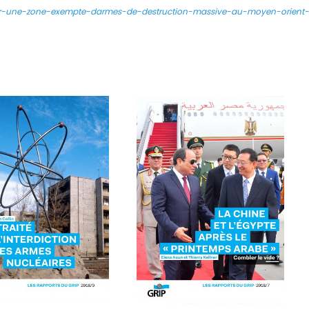
-sur-une-zone-exempte-darmes-de-destruction-massive-au-moyen-orien