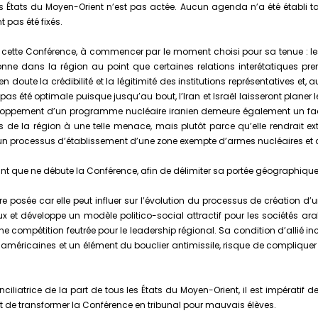
es États du Moyen-Orient n’est pas actée. Aucun agenda n’a été établi t
t pas été fixés.
e cette Conférence, à commencer par le moment choisi pour sa tenue : 
e dans la région au point que certaines relations interétatiques prenn
n doute la crédibilité et la légitimité des institutions représentatives et, 
s été optimale puisque jusqu’au bout, l’Iran et Israël laisseront planer le 
éveloppement d’un programme nucléaire iranien demeure également un fa
 de la région à une telle menace, mais plutôt parce qu’elle rendrait extr
n processus d’établissement d’une zone exempte d’armes nucléaires et 
nt que ne débute la Conférence, afin de délimiter sa portée géographique
tre posée car elle peut influer sur l’évolution du processus de création d’
x et développe un modèle politico-social attractif pour les sociétés arab
 compétition feutrée pour le leadership régional. Sa condition d’allié inco
éricaines et un élément du bouclier antimissile, risque de compliquer de
onciliatrice de la part de tous les États du Moyen-Orient, il est impérat
 et de transformer la Conférence en tribunal pour mauvais élèves.